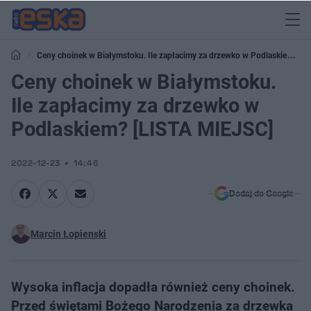
Ceny choinek w Białymstoku. Ile zapłacimy za drzewko w Podlaskiem?
[LISTA MIEJSC]
Ceny choinek w Białymstoku.
Ile zapłacimy za drzewko w
Podlaskiem? [LISTA MIEJSC]
2022-12-23
14:46
Dodaj do Google
Marcin Łopienski
Wysoka inflacja dopadła również ceny choinek.
Przed świętami Bożego Narodzenia za drzewka