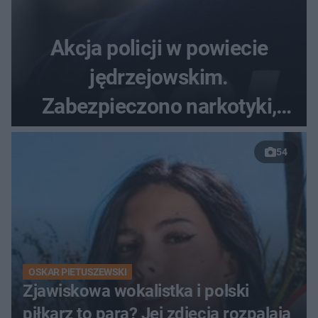
Akcja policji w powiecie
jędrzejowskim.
Zabezpieczono narkotyki,
broń i Mercedesa
54
OSKAR PIETUSZEWSKI
Zjawiskowa wokalistka i polski
piłkarz to para? Jej zdjęcia rozpalają