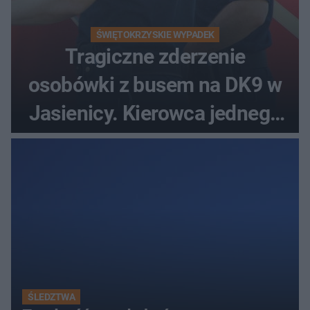
ŚWIĘTOKRZYSKIE WYPADEK
Tragiczne zderzenie
osobówki z busem na DK9 w
Jasienicy. Kierowca jednego
z pojazdów zginął na miejscu
ŚLEDZTWA