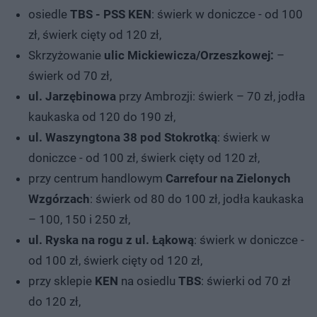
osiedle
TBS - PSS KEN
: świerk w doniczce - od 100
zł, świerk cięty od 120 zł,
Skrzyżowanie
ulic Mickiewicza/Orzeszkowej:
–
świerk od 70 zł,
ul. Jarzębinowa
przy Ambrozji: świerk – 70 zł, jodła
kaukaska od 120 do 190 zł,
ul. Waszyngtona 38 pod Stokrotką
: świerk w
doniczce - od 100 zł, świerk cięty od 120 zł,
przy centrum handlowym
Carrefour na Zielonych
Wzgórzach
: świerk od 80 do 100 zł, jodła kaukaska
– 100, 150 i 250 zł,
ul. Ryska na rogu z ul. Łąkową
: świerk w doniczce -
od 100 zł, świerk cięty od 120 zł,
przy sklepie
KEN
na osiedlu
TBS
: świerki od 70 zł
do 120 zł,