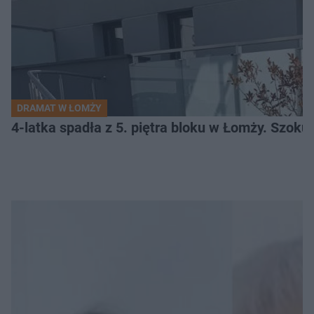
DRAMAT W ŁOMŻY
4-latka spadła z 5. piętra bloku w Łomży. Szoku