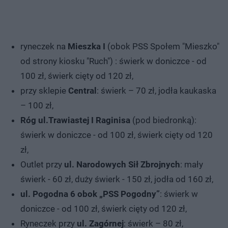
ryneczek na
Mieszka I
(obok PSS Społem "Mieszko"
od strony kiosku "Ruch") : świerk w doniczce - od
100 zł, świerk cięty od 120 zł,
przy sklepie
Central
: świerk – 70 zł, jodła kaukaska
– 100 zł,
Róg ul.Trawiastej I Raginisa
(pod biedronką):
świerk w doniczce - od 100 zł, świerk cięty od 120
zł,
Outlet przy
ul. Narodowych Sił Zbrojnych
: mały
świerk - 60 zł, duży świerk - 150 zł, jodła od 160 zł,
ul. Pogodna 6 obok „PSS Pogodny”
: świerk w
doniczce - od 100 zł, świerk cięty od 120 zł,
Ryneczek przy
ul. Zagórnej
: świerk – 80 zł,