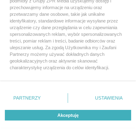
podmioty z Grupy ZPR Media uzyskujemy dostęp i
DRAMAT W KRAKOWIE
przechowujemy informacje na urządzeniu oraz
Mężczyzna wypadł z balkonu.
przetwarzamy dane osobowe, takie jak unikalne
identyfikatory, standardowe informacje wysyłane przez
Wcześniej z tego samego bloku
urządzenie czy dane przeglądania w celu zapewniania
spadła wersalka z pościelą
spersonalizowanych reklam, wybór spersonalizowanych
treści, pomiar reklam i treści, badanie odbiorców oraz
ulepszanie usług. Za zgodą Użytkownika my i Zaufani
Partnerzy możemy używać dokładnych danych
geolokalizacyjnych oraz aktywnie skanować
charakterystykę urządzenia do celów identyfikacji.
Ponieważ cenimy Twoją prywatność, prosimy o zgodę na
korzystanie z tych technologii poprzez kliknięcie
„Akceptuję”. Zgoda jest dobrowolna i zawsze możesz ją
zmienić/wycofać klikając przycisk ustawień prywatności
PARTNERZY
USTAWIENIA
znajdujący się w lewym dolnym rogu strony
. Niektóre
BRUTALNY ATAK
rodzaje przetwarzania danych nie wymagają zgody
Mężczyzna, który napadł na
Akceptuję
użytkownika, ale masz prawo sprzeciwić się takiemu
Ukraińców w Krakowie, jest już w
przetwarzaniu. Preferencje będą miały zastosowanie tylko
na tej witrynie.
rękach policji. Sam się zgłosił