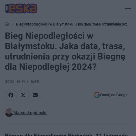
Bieg Niepodległości w Białymstoku. Jaka data, trasa, utrudnienia przy
okazji Biegnę dla Niepodległej 2024?
Bieg Niepodległości w
Białymstoku. Jaka data, trasa,
utrudnienia przy okazji Biegnę
dla Niepodległej 2024?
2024-11-11
9:53
Dodaj do Google
Marcin Łopienski
Biegnę dla Niepodległej Białystok. 11 listopada