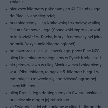
zmienia;
pierwsze kilometry pokonamy po Al. Piłsudskiego
do Placu Niepodległości;
przebiegniemy ulicą Krakowską i skręcimy w ulicę
Oskara Sosnowskiego (Sosnowski zaprojektował
m.in. kościół Św. Rocha, który ufundowany był jako
pomnik Odzyskania Niepodległości)
po nawrotce, ulicą Kalinowskiego, przez Plac NZS i
ulicą Liniarskiego wbiegniemy w Rynek Kościuszki
skręcimy w lewo w ulicę Sienkiewicza i zbiegniemy
w Al. Piłsudskiego, to będzie 5. kilometr biegu i w
tym miejscu możecie się spodziewać ogromnej
liczby kibiców
ulicą Branickiego dobiegniemy do Świętojańskiej –
przecież nie mogło jej zabraknąć
ze Świętojańskiej wbiegniemy w ulicę 11 listopada,