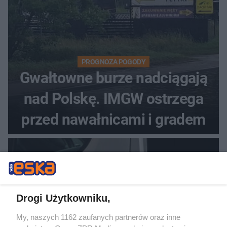
PROGNOZA POGODY
Gwałtowne burze nadciągają
nad Polskę. IMGW ostrzega
przed nawałnicami i gradem
Drogi Użytkowniku,
My, naszych 1162 zaufanych partnerów oraz inne