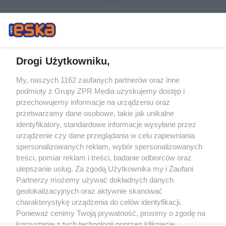
Drogi Użytkowniku,
My, naszych 1162 zaufanych partnerów oraz inne
Żaden utwór zamieszczony w serwisie nie może być powielany i
podmioty z Grupy ZPR Media uzyskujemy dostęp i
rozpowszechniany lub dalej rozpowszechniany w jakikolwiek sposób (w
tym także elektroniczny lub mechaniczny) na jakimkolwiek polu
przechowujemy informacje na urządzeniu oraz
eksploatacji w jakiejkolwiek formie, włącznie z umieszczaniem w Internecie
przetwarzamy dane osobowe, takie jak unikalne
bez pisemnej zgody właściciela praw. Jakiekolwiek użycie lub
identyfikatory, standardowe informacje wysyłane przez
wykorzystanie utworów w całości lub w części z naruszeniem prawa, tzn.
bez właściwej zgody, jest zabronione pod groźbą kary i może być ścigane
urządzenie czy dane przeglądania w celu zapewniania
prawnie.
spersonalizowanych reklam, wybór spersonalizowanych
treści, pomiar reklam i treści, badanie odbiorców oraz
ulepszanie usług. Za zgodą Użytkownika my i Zaufani
Partnerzy możemy używać dokładnych danych
geolokalizacyjnych oraz aktywnie skanować
charakterystykę urządzenia do celów identyfikacji.
Ponieważ cenimy Twoją prywatność, prosimy o zgodę na
O nas
korzystanie z tych technologii poprzez kliknięcie