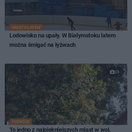
MIASTO LATEM
Lodowisko na upały. W Białymstoku latem
można śmigać na łyżwach
23
PODRÓŻE
To jedno z najpiękniejszych miast w woj.