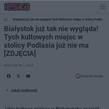
Białystok już tak nie wygląda! Tych kultowych miejsc w stolicy Podlasia
już nie ma [ZDJĘCIA]
Białystok już tak nie wygląda!
Tych kultowych miejsc w
stolicy Podlasia już nie ma
[ZDJĘCIA]
2024-08-13
9:44
Dodaj do Google
Jakub Sadkowski
Jakie kultowe miejsca w Białymstoku znacie?