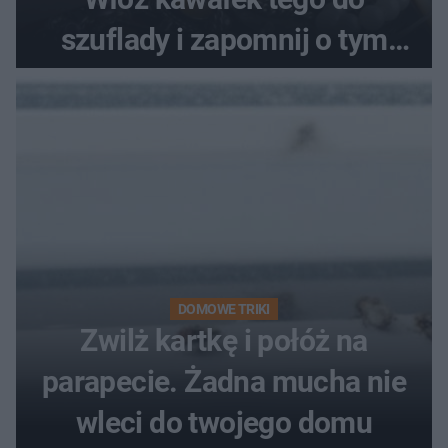
szuflady i zapomnij o tym
problemie. Sposób na
pociemniałą biżuterię
DOMOWE TRIKI
Zwilż kartkę i połóż na
parapecie. Żadna mucha nie
wleci do twojego domu