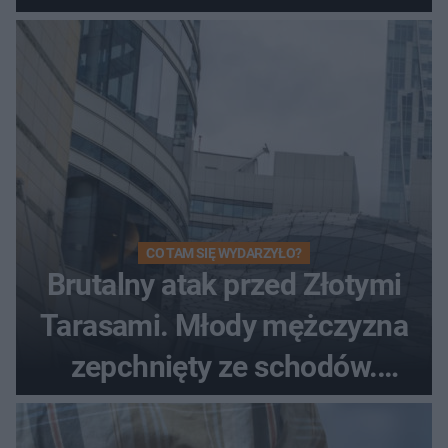
CO TAM SIĘ WYDARZYŁO?
Brutalny atak przed Złotymi
Tarasami. Młody mężczyzna
zepchnięty ze schodów.
Szokujące nagranie krąży po