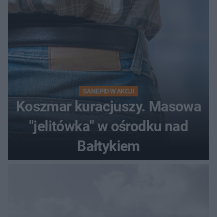
sieci
SANEPID W AKCJI
Koszmar kuracjuszy. Masowa
"jelitówka" w ośrodku nad
Bałtykiem