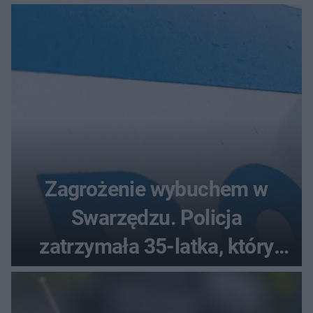
bez wygranej?
Zagrożenie wybuchem w
Swarzędzu. Policja
zatrzymała 35-latka, który
zgłosił ładunek w swoim
aucie