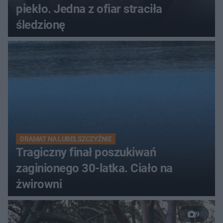
piekło. Jedna z ofiar straciła
śledzionę
DRAMAT NA LUBELSZCZYŹNIE
Tragiczny finał poszukiwań
zaginionego 30-latka. Ciało na
żwirowni
9