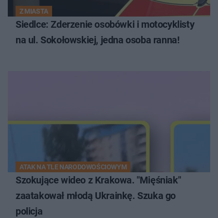
Z MIASTA
Siedlce: Zderzenie osobówki i motocyklisty
na ul. Sokołowskiej, jedna osoba ranna!
ATAK NA TLE NARODOWOŚCIOWYM
Szokujące wideo z Krakowa. "Mięśniak"
zaatakował młodą Ukrainkę. Szuka go
policja