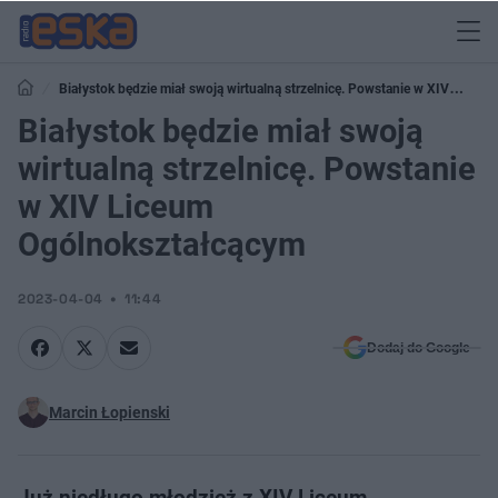
Białystok będzie miał swoją wirtualną strzelnicę. Powstanie w XIV
Liceum Ogólnokształcącym
Białystok będzie miał swoją
wirtualną strzelnicę. Powstanie
w XIV Liceum
Ogólnokształcącym
2023-04-04
11:44
Dodaj do Google
Marcin Łopienski
Już niedługo młodzież z XIV Liceum