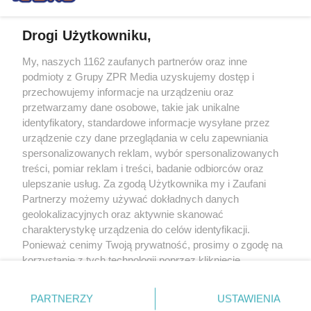
Drogi Użytkowniku,
My, naszych 1162 zaufanych partnerów oraz inne
Żaden utwór zamieszczony w serwisie nie może być powielany i
podmioty z Grupy ZPR Media uzyskujemy dostęp i
rozpowszechniany lub dalej rozpowszechniany w jakikolwiek sposób (w
tym także elektroniczny lub mechaniczny) na jakimkolwiek polu
przechowujemy informacje na urządzeniu oraz
eksploatacji w jakiejkolwiek formie, włącznie z umieszczaniem w Internecie
przetwarzamy dane osobowe, takie jak unikalne
bez pisemnej zgody właściciela praw. Jakiekolwiek użycie lub
wykorzystanie utworów w całości lub w części z naruszeniem prawa, tzn.
identyfikatory, standardowe informacje wysyłane przez
bez właściwej zgody, jest zabronione pod groźbą kary i może być ścigane
urządzenie czy dane przeglądania w celu zapewniania
prawnie.
spersonalizowanych reklam, wybór spersonalizowanych
treści, pomiar reklam i treści, badanie odbiorców oraz
ulepszanie usług. Za zgodą Użytkownika my i Zaufani
Partnerzy możemy używać dokładnych danych
geolokalizacyjnych oraz aktywnie skanować
charakterystykę urządzenia do celów identyfikacji.
O nas
Ponieważ cenimy Twoją prywatność, prosimy o zgodę na
korzystanie z tych technologii poprzez kliknięcie
Informacje prawne
„Akceptuję”. Zgoda jest dobrowolna i zawsze możesz ją
zmienić/wycofać klikając przycisk ustawień prywatności
Nasze serwisy
PARTNERZY
USTAWIENIA
znajdujący się w lewym dolnym rogu strony
. Niektóre