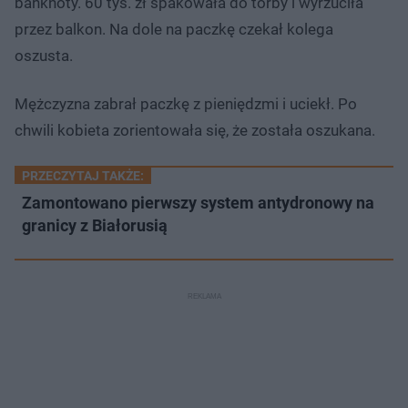
banknoty. 60 tys. zł spakowała do torby i wyrzuciła
przez balkon. Na dole na paczkę czekał kolega
oszusta.
Mężczyzna zabrał paczkę z pieniędzmi i uciekł. Po
chwili kobieta zorientowała się, że została oszukana.
PRZECZYTAJ TAKŻE:
Zamontowano pierwszy system antydronowy na
granicy z Białorusią