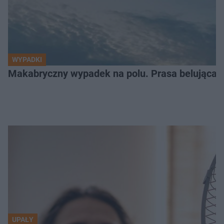
WYPADKI
Makabryczny wypadek na polu. Prasa belująca
UPAŁY