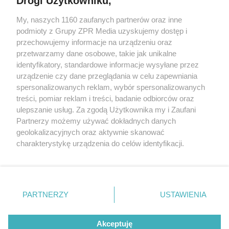
Drogi Użytkowniku,
My, naszych 1160 zaufanych partnerów oraz inne
Żaden utwór zamieszczony w serwisie nie może być powielany i
podmioty z Grupy ZPR Media uzyskujemy dostęp i
rozpowszechniany lub dalej rozpowszechniany w jakikolwiek sposób (w
tym także elektroniczny lub mechaniczny) na jakimkolwiek polu
przechowujemy informacje na urządzeniu oraz
eksploatacji w jakiejkolwiek formie, włącznie z umieszczaniem w
przetwarzamy dane osobowe, takie jak unikalne
Internecie bez pisemnej zgody właściciela praw. Jakiekolwiek użycie lub
identyfikatory, standardowe informacje wysyłane przez
wykorzystanie utworów w całości lub w części z naruszeniem prawa,
tzn. bez właściwej zgody, jest zabronione pod groźbą kary i może być
urządzenie czy dane przeglądania w celu zapewniania
ścigane prawnie.
spersonalizowanych reklam, wybór spersonalizowanych
treści, pomiar reklam i treści, badanie odbiorców oraz
ulepszanie usług. Za zgodą Użytkownika my i Zaufani
Partnerzy możemy używać dokładnych danych
geolokalizacyjnych oraz aktywnie skanować
charakterystykę urządzenia do celów identyfikacji.
Ponieważ cenimy Twoją prywatność, prosimy o zgodę na
O nas
korzystanie z tych technologii poprzez kliknięcie
Informacje prawne
„Akceptuję”. Zgoda jest dobrowolna i zawsze możesz ją
zmienić/wycofać klikając przycisk ustawień prywatności
PARTNERZY
USTAWIENIA
Nasze serwisy
znajdujący się w lewym dolnym rogu strony
. Niektóre
rodzaje przetwarzania danych nie wymagają zgody
© 2026 Grupa ZPR Media
Akceptuję
użytkownika, ale masz prawo sprzeciwić się takiemu