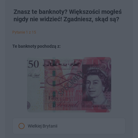
:
ń
ń
y
c
9
1
1
z
4
0
0
Znasz te banknoty? Większości mogłeś
a
s
.
s
s
Â
nigdy nie widzieć! Zgadniesz, skąd są?
3
d
d
0
o
o
%
t
p
u
r
Pytanie 1 z 15
ł
z
u
o
d
Te banknoty pochodzą z:
u
Wielkiej Brytanii