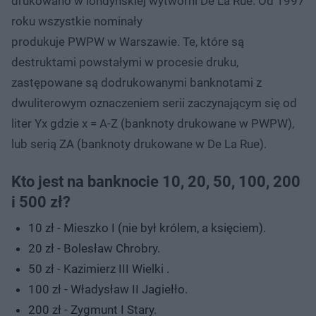
drukowano w londyńskiej wytwórni De La Rue. Od 1997
roku wszystkie nominały
produkuje PWPW w Warszawie. Te, które są
destruktami powstałymi w procesie druku,
zastępowane są dodrukowanymi banknotami z
dwuliterowym oznaczeniem serii zaczynającym się od
liter Yx gdzie x = A-Z (banknoty drukowane w PWPW),
lub serią ZA (banknoty drukowane w De La Rue).
Kto jest na banknocie 10, 20, 50, 100, 200
i 500 zł?
10 zł - Mieszko I (nie był królem, a księciem).
20 zł - Bolesław Chrobry.
50 zł - Kazimierz III Wielki .
100 zł - Władysław II Jagiełło.
200 zł - Zygmunt I Stary.