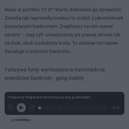
Masz w portfelu 10 zł? Warto dokładnie go sprawdzić.
Zresztą tak naprawdę możesz to zrobić z jakimkolwiek
posiadanym banknotem. Znajdziesz na nim numer
seryjny – ciąg cyfr umieszczony po prawej stronie lub
na dole, obok podobizny króla. To właśnie ten numer
decyduje o wartości banknotu.
Fałszywe funty wymieniano w kantorach na
prawdziwe banknoty - gang rozbity
Posłuchaj: Najniższa emerytura w woj. podlaskim
L
P
P
P
-
0:15
G
o
r
r
o
z
r
a
z
z
o
a
d
e
e
s
j
t
e
w
w
a
d
i
i
ł