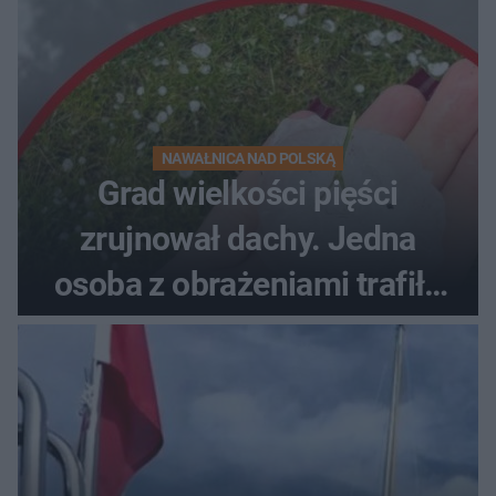
NAWAŁNICA NAD POLSKĄ
Grad wielkości pięści
zrujnował dachy. Jedna
osoba z obrażeniami trafiła
do szpitala