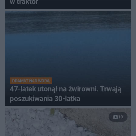
w traktor
DRAMAT NAD WODĄ
47-latek utonął na żwirowni. Trwają
poszukiwania 30-latka
10