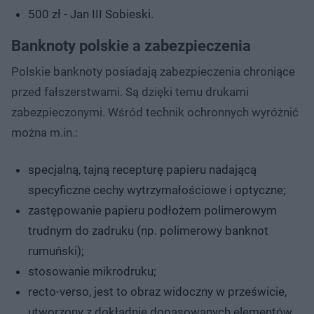
500 zł - Jan III Sobieski.
Banknoty polskie a zabezpieczenia
Polskie banknoty posiadają zabezpieczenia chroniące
przed fałszerstwami. Są dzięki temu drukami
zabezpieczonymi. Wśród technik ochronnych wyróżnić
można m.in.:
specjalną, tajną recepturę papieru nadającą
specyficzne cechy wytrzymałościowe i optyczne;
zastępowanie papieru podłożem polimerowym
trudnym do zadruku (np. polimerowy banknot
rumuński);
stosowanie mikrodruku;
recto-verso, jest to obraz widoczny w prześwicie,
utworzony z dokładnie dopasowanych elementów,