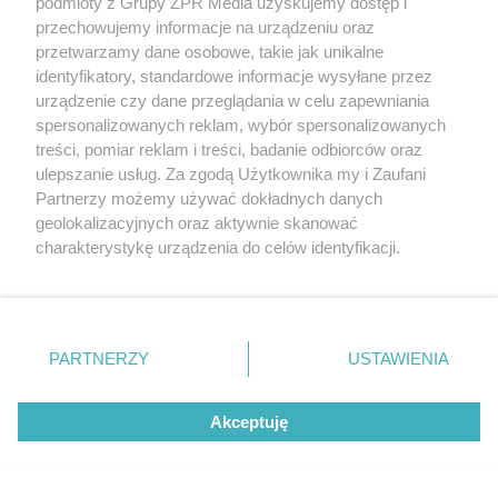
podmioty z Grupy ZPR Media uzyskujemy dostęp i
przechowujemy informacje na urządzeniu oraz
przetwarzamy dane osobowe, takie jak unikalne
identyfikatory, standardowe informacje wysyłane przez
urządzenie czy dane przeglądania w celu zapewniania
spersonalizowanych reklam, wybór spersonalizowanych
treści, pomiar reklam i treści, badanie odbiorców oraz
ulepszanie usług. Za zgodą Użytkownika my i Zaufani
Partnerzy możemy używać dokładnych danych
geolokalizacyjnych oraz aktywnie skanować
charakterystykę urządzenia do celów identyfikacji.
Ponieważ cenimy Twoją prywatność, prosimy o zgodę na
TENIS
korzystanie z tych technologii poprzez kliknięcie
Iga Świątek poznała kolejną
„Akceptuję”. Zgoda jest dobrowolna i zawsze możesz ją
zmienić/wycofać klikając przycisk ustawień prywatności
PARTNERZY
USTAWIENIA
rywalkę w WTA Toronto. Czy
znajdujący się w lewym dolnym rogu strony
. Niektóre
rodzaje przetwarzania danych nie wymagają zgody
Polka zrewanżuje się za
Akceptuję
użytkownika, ale masz prawo sprzeciwić się takiemu
przetwarzaniu. Preferencje będą miały zastosowanie tylko
ostatnią porażkę?
na tej witrynie.