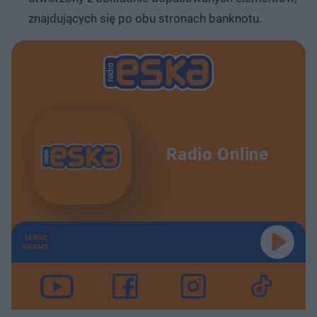
znajdujących się po obu stronach banknotu.
Radio Online
TERAZ
GRAMY