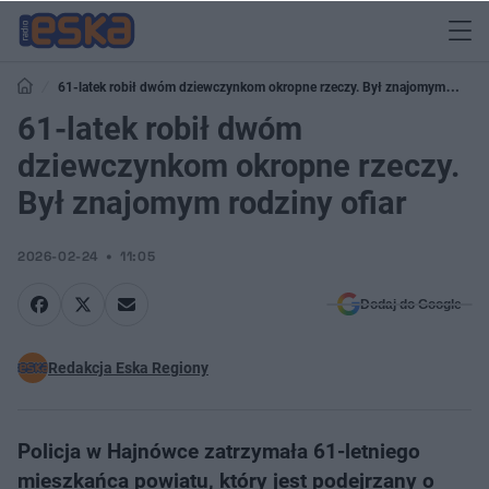
61-latek robił dwóm dziewczynkom okropne rzeczy. Był znajomym
rodziny ofiar
61-latek robił dwóm
dziewczynkom okropne rzeczy.
Był znajomym rodziny ofiar
2026-02-24
11:05
Dodaj do Google
Redakcja Eska Regiony
Policja w Hajnówce zatrzymała 61-letniego
mieszkańca powiatu, który jest podejrzany o