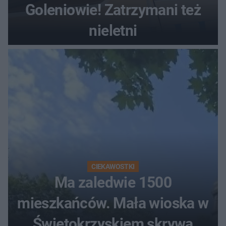
Goleniowie! Zatrzymani też
nieletni
CIEKAWOSTKI
Ma zaledwie 1500
mieszkańców. Mała wioska w
Świętokrzyskiem skrywa