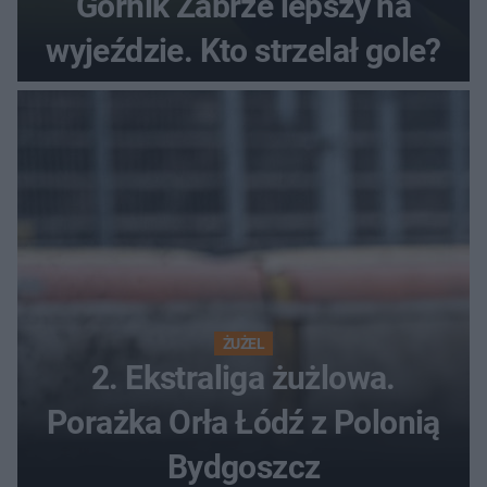
Górnik Zabrze lepszy na
wyjeździe. Kto strzelał gole?
ŻUŻEL
2. Ekstraliga żużlowa.
Porażka Orła Łódź z Polonią
Bydgoszcz