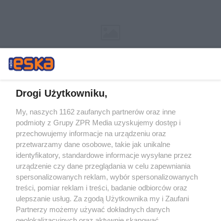
Drogi Użytkowniku,
My, naszych 1162 zaufanych partnerów oraz inne
Żaden utwór zamieszczony w serwisie nie może być powielany i
podmioty z Grupy ZPR Media uzyskujemy dostęp i
rozpowszechniany lub dalej rozpowszechniany w jakikolwiek sposób (w
przechowujemy informacje na urządzeniu oraz
tym także elektroniczny lub mechaniczny) na jakimkolwiek polu
eksploatacji w jakiejkolwiek formie, włącznie z umieszczaniem w
przetwarzamy dane osobowe, takie jak unikalne
Internecie bez pisemnej zgody właściciela praw. Jakiekolwiek użycie lub
identyfikatory, standardowe informacje wysyłane przez
wykorzystanie utworów w całości lub w części z naruszeniem prawa,
tzn. bez właściwej zgody, jest zabronione pod groźbą kary i może być
urządzenie czy dane przeglądania w celu zapewniania
ścigane prawnie.
spersonalizowanych reklam, wybór spersonalizowanych
treści, pomiar reklam i treści, badanie odbiorców oraz
ulepszanie usług. Za zgodą Użytkownika my i Zaufani
Partnerzy możemy używać dokładnych danych
geolokalizacyjnych oraz aktywnie skanować