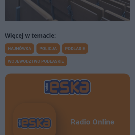
HAJNÓWKA
POLICJA
PODLASIE
WOJEWÓDZTWO PODLASKIE
Radio Online