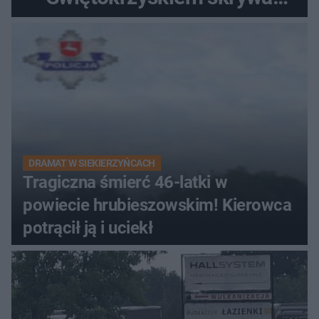
zabytki, bywał tu nawet król
DRAMAT W SIEKIERZYŃCACH
Tragiczna śmierć 46-latki w
powiecie hrubieszowskim! Kierowca
potrącił ją i uciekł