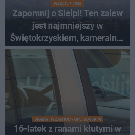
WAKACJE 2026
Zapomnij o Sielpi! Ten zalew
jest najmniejszy w
Świętokrzyskiem, kameralny i
bez tłumów
DRAMAT W ZACHODNIOPOMORSKIM
16-latek z ranami kłutymi w