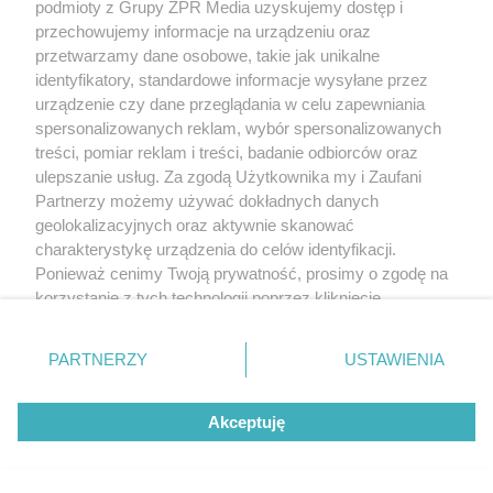
podmioty z Grupy ZPR Media uzyskujemy dostęp i
przechowujemy informacje na urządzeniu oraz
przetwarzamy dane osobowe, takie jak unikalne
identyfikatory, standardowe informacje wysyłane przez
urządzenie czy dane przeglądania w celu zapewniania
spersonalizowanych reklam, wybór spersonalizowanych
treści, pomiar reklam i treści, badanie odbiorców oraz
ulepszanie usług. Za zgodą Użytkownika my i Zaufani
Partnerzy możemy używać dokładnych danych
geolokalizacyjnych oraz aktywnie skanować
charakterystykę urządzenia do celów identyfikacji.
Ponieważ cenimy Twoją prywatność, prosimy o zgodę na
korzystanie z tych technologii poprzez kliknięcie
„Akceptuję”. Zgoda jest dobrowolna i zawsze możesz ją
zmienić/wycofać klikając przycisk ustawień prywatności
PARTNERZY
USTAWIENIA
znajdujący się w lewym dolnym rogu strony
. Niektóre
rodzaje przetwarzania danych nie wymagają zgody
Akceptuję
użytkownika, ale masz prawo sprzeciwić się takiemu
przetwarzaniu. Preferencje będą miały zastosowanie tylko
na tej witrynie.