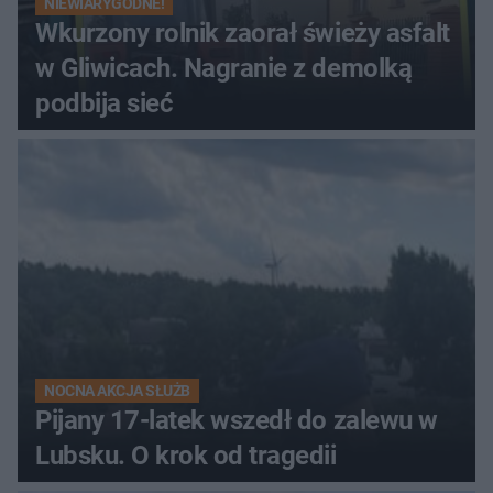
NIEWIARYGODNE!
Wkurzony rolnik zaorał świeży asfalt
w Gliwicach. Nagranie z demolką
podbija sieć
NOCNA AKCJA SŁUŻB
Pijany 17-latek wszedł do zalewu w
Lubsku. O krok od tragedii