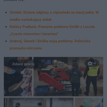
Sztabin. Dziwne odgłosy z ciężarówki na stacji paliw. W
środku zaskakujący widok
Rolnicy Podlasie. Poważne problemy Emilki z Laszek.
„Czyste chamstwo i buractwo”
Andrzej, Gienek i Emilka mają problemy. Rolniczka
przerwała milczenie
14