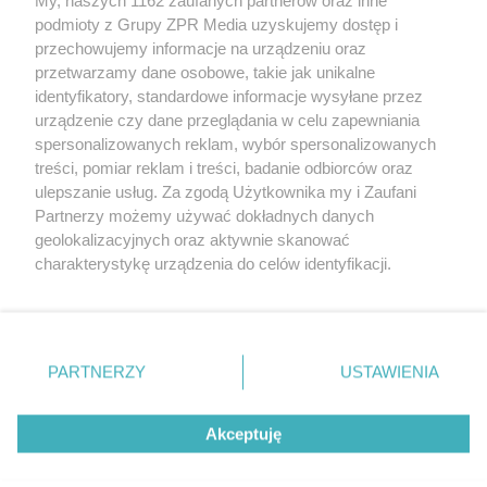
Żaden utwór zamieszczony w serwisie nie może być powielany i
podmioty z Grupy ZPR Media uzyskujemy dostęp i
rozpowszechniany lub dalej rozpowszechniany w jakikolwiek sposób (w
przechowujemy informacje na urządzeniu oraz
tym także elektroniczny lub mechaniczny) na jakimkolwiek polu
eksploatacji w jakiejkolwiek formie, włącznie z umieszczaniem w
przetwarzamy dane osobowe, takie jak unikalne
Internecie bez pisemnej zgody właściciela praw. Jakiekolwiek użycie lub
identyfikatory, standardowe informacje wysyłane przez
wykorzystanie utworów w całości lub w części z naruszeniem prawa,
tzn. bez właściwej zgody, jest zabronione pod groźbą kary i może być
urządzenie czy dane przeglądania w celu zapewniania
ścigane prawnie.
spersonalizowanych reklam, wybór spersonalizowanych
treści, pomiar reklam i treści, badanie odbiorców oraz
ulepszanie usług. Za zgodą Użytkownika my i Zaufani
Partnerzy możemy używać dokładnych danych
geolokalizacyjnych oraz aktywnie skanować
charakterystykę urządzenia do celów identyfikacji.
Ponieważ cenimy Twoją prywatność, prosimy o zgodę na
O nas
korzystanie z tych technologii poprzez kliknięcie
Informacje prawne
„Akceptuję”. Zgoda jest dobrowolna i zawsze możesz ją
zmienić/wycofać klikając przycisk ustawień prywatności
PARTNERZY
USTAWIENIA
Nasze serwisy
znajdujący się w lewym dolnym rogu strony
. Niektóre
rodzaje przetwarzania danych nie wymagają zgody
© 2026 Grupa ZPR Media
Akceptuję
użytkownika, ale masz prawo sprzeciwić się takiemu
przetwarzaniu. Preferencje będą miały zastosowanie tylko
na tej witrynie.