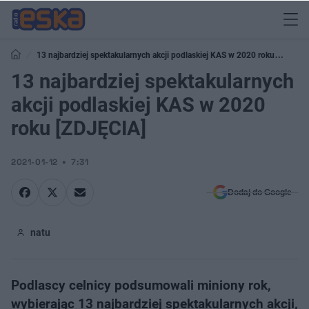
13 najbardziej spektakularnych akcji podlaskiej KAS w 2020 roku
[ZDJĘCIA]
13 najbardziej spektakularnych
akcji podlaskiej KAS w 2020
roku [ZDJĘCIA]
2021-01-12
7:31
Dodaj do Google
natu
Podlascy celnicy podsumowali miniony rok,
wybierając 13 najbardziej spektakularnych akcji,