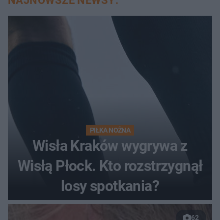
NAJNOWSZE NEWSY:
PIŁKA NOŻNA
Wisła Kraków wygrywa z
Wisłą Płock. Kto rozstrzygnął
losy spotkania?
62