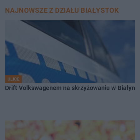
NAJNOWSZE Z DZIAŁU BIAŁYSTOK
ULICE
Drift Volkswagenem na skrzyżowaniu w Białyms