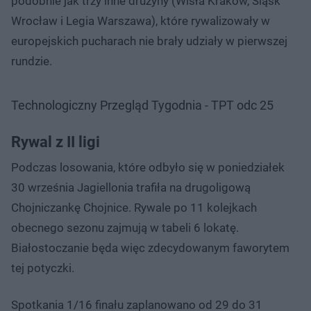
podobnie jak trzy inne drużyny (Wisła Kraków, Śląsk
Wrocław i Legia Warszawa), które rywalizowały w
europejskich pucharach nie brały udziały w pierwszej
rundzie.
Technologiczny Przegląd Tygodnia - TPT odc 25
Rywal z II ligi
Podczas losowania, które odbyło się w poniedziałek
30 września Jagiellonia trafiła na drugoligową
Chojniczankę Chojnice. Rywale po 11 kolejkach
obecnego sezonu zajmują w tabeli 6 lokatę.
Białostoczanie będa więc zdecydowanym faworytem
tej potyczki.
Spotkania 1/16 finału zaplanowano od 29 do 31