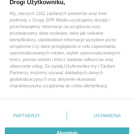
Drogi Użytkowniku,
My, naszych 1162 zaufanych partnerów oraz inne
Żaden utwór zamieszczony w serwisie nie może być powielany i
podmioty z Grupy ZPR Media uzyskujemy dostęp i
rozpowszechniany lub dalej rozpowszechniany w jakikolwiek sposób (w
tym także elektroniczny lub mechaniczny) na jakimkolwiek polu
przechowujemy informacje na urządzeniu oraz
eksploatacji w jakiejkolwiek formie, włącznie z umieszczaniem w
przetwarzamy dane osobowe, takie jak unikalne
Internecie bez pisemnej zgody właściciela praw. Jakiekolwiek użycie lub
identyfikatory, standardowe informacje wysyłane przez
wykorzystanie utworów w całości lub w części z naruszeniem prawa,
tzn. bez właściwej zgody, jest zabronione pod groźbą kary i może być
urządzenie czy dane przeglądania w celu zapewniania
ścigane prawnie.
spersonalizowanych reklam, wybór spersonalizowanych
treści, pomiar reklam i treści, badanie odbiorców oraz
ulepszanie usług. Za zgodą Użytkownika my i Zaufani
Partnerzy możemy używać dokładnych danych
geolokalizacyjnych oraz aktywnie skanować
charakterystykę urządzenia do celów identyfikacji.
Ponieważ cenimy Twoją prywatność, prosimy o zgodę na
O nas
korzystanie z tych technologii poprzez kliknięcie
Informacje prawne
„Akceptuję”. Zgoda jest dobrowolna i zawsze możesz ją
zmienić/wycofać klikając przycisk ustawień prywatności
PARTNERZY
USTAWIENIA
Nasze serwisy
znajdujący się w lewym dolnym rogu strony
. Niektóre
rodzaje przetwarzania danych nie wymagają zgody
© 2026 Grupa ZPR Media
Akceptuję
użytkownika, ale masz prawo sprzeciwić się takiemu