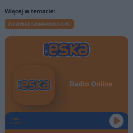
ŻYCZENIA BOŻONARODZENIOWE
Radio Online
TERAZ
GRAMY