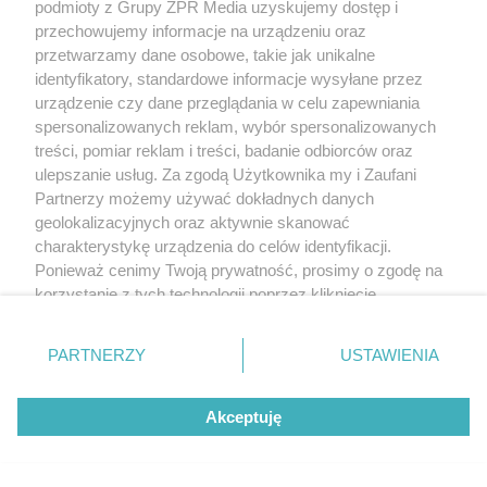
podmioty z Grupy ZPR Media uzyskujemy dostęp i
przechowujemy informacje na urządzeniu oraz
przetwarzamy dane osobowe, takie jak unikalne
LOKALNIE:
identyfikatory, standardowe informacje wysyłane przez
urządzenie czy dane przeglądania w celu zapewniania
spersonalizowanych reklam, wybór spersonalizowanych
treści, pomiar reklam i treści, badanie odbiorców oraz
ulepszanie usług. Za zgodą Użytkownika my i Zaufani
Partnerzy możemy używać dokładnych danych
geolokalizacyjnych oraz aktywnie skanować
charakterystykę urządzenia do celów identyfikacji.
Ponieważ cenimy Twoją prywatność, prosimy o zgodę na
korzystanie z tych technologii poprzez kliknięcie
„Akceptuję”. Zgoda jest dobrowolna i zawsze możesz ją
zmienić/wycofać klikając przycisk ustawień prywatności
PARTNERZY
USTAWIENIA
STARLIGHT FESTIVAL 2026
znajdujący się w lewym dolnym rogu strony
. Niektóre
Starlight Festival 2026. Dwa
rodzaje przetwarzania danych nie wymagają zgody
Akceptuję
użytkownika, ale masz prawo sprzeciwić się takiemu
dni klubowego grania nad
przetwarzaniu. Preferencje będą miały zastosowanie tylko
na tej witrynie.