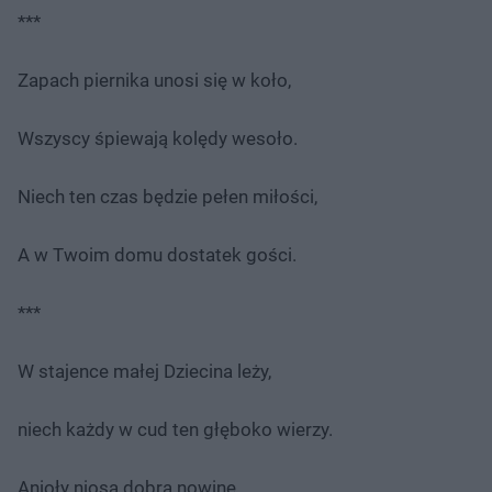
***
Zapach piernika unosi się w koło,
Wszyscy śpiewają kolędy wesoło.
Niech ten czas będzie pełen miłości,
A w Twoim domu dostatek gości.
***
W stajence małej Dziecina leży,
niech każdy w cud ten głęboko wierzy.
Anioły niosą dobrą nowinę,