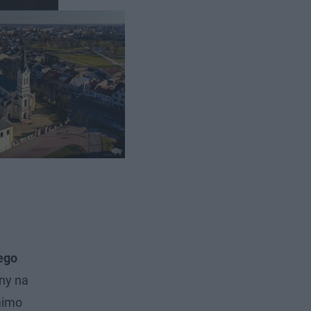
ego
ny na
mimo