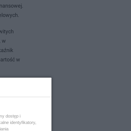
inansowej.
celowych.
witych
, w
kaźnik
wartość w
y dostęp i
lne identyfikatory,
iania