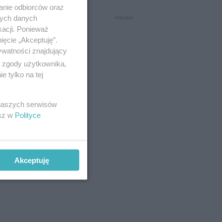
anie odbiorców oraz
nych danych
kacji. Ponieważ
ięcie „Akceptuję”.
ywatności znajdujący
ą zgody użytkownika,
 tylko na tej
 naszych serwisów
esz w
Polityce
Akceptuję