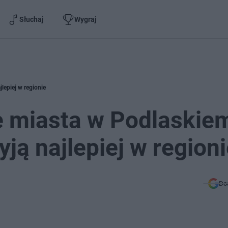
Słuchaj
Wygraj
lepiej w regionie
 miasta w Podlaskie
ją najlepiej w region
Do