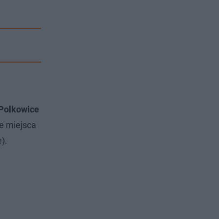
Polkowice
e miejsca
).