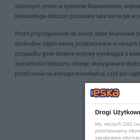
złożonych zmian w systemie finansowania, więks
Metodologia obliczeń pozostała taka sama jak w p
Przed przystąpieniem do analiz, dane finansowe 
dochodów odjęto kwoty przekazywane w ramach tz
przypadku gmin dodano wpływy wynikające z korek
zamożności obliczano, dzieląc skorygowane doch
przeliczeniu na jednego mieszkańca, czyli per capi
Drogi Użytkow
My, naszych 1162 zau
przechowujemy informa
standardowe informac