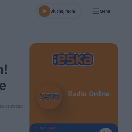
Słuchaj radia
Menu
m!
ie
Radio Online
daj do Google
TERAZ GRAMY