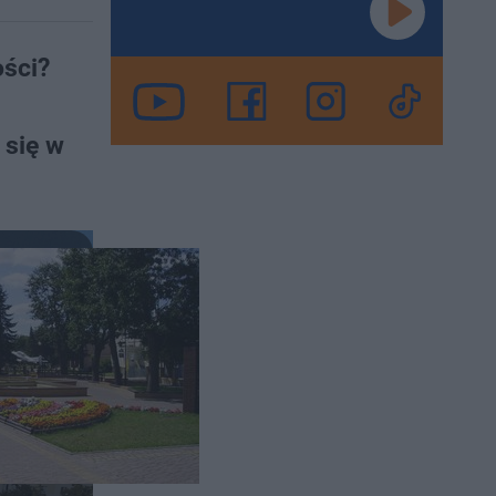
ści?
 się w