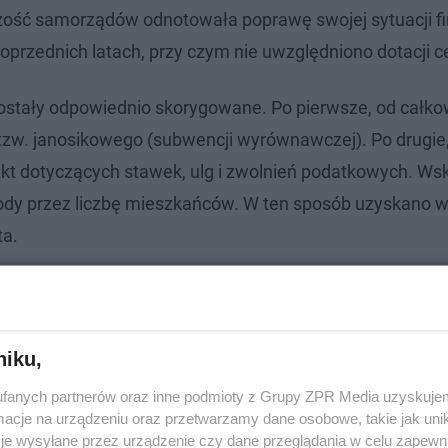
zość samorządów odnotowała poprawę swojej sytuacji f
oprzednich latach, przy czym nie uwzględniono dotacji 
zostały odpowiednio skorygowane. Po pierwsze, od całko
w. janosikowego (subwencji wyrównawczej). Po drugie
t dotyczących stawek, ulg i zwolnień podatkowych. Ws
ody przez liczbę mieszkańców. W ten sposób uzyskano 
ta.
niku,
fanych partnerów oraz inne podmioty z Grupy ZPR Media uzyskujem
cje na urządzeniu oraz przetwarzamy dane osobowe, takie jak unika
je wysyłane przez urządzenie czy dane przeglądania w celu zapewn