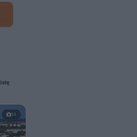
listę
11