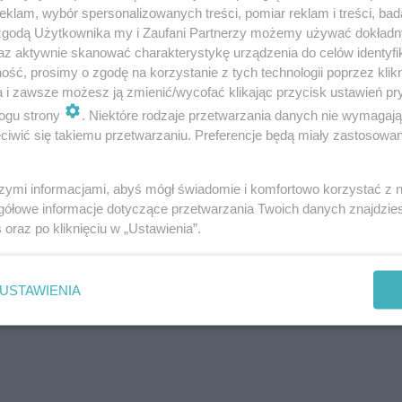
klam, wybór spersonalizowanych treści, pomiar reklam i treści, bad
 zgodą Użytkownika my i Zaufani Partnerzy możemy używać dokład
az aktywnie skanować charakterystykę urządzenia do celów identyfi
ść, prosimy o zgodę na korzystanie z tych technologii poprzez klikn
a i zawsze możesz ją zmienić/wycofać klikając przycisk ustawień pr
ogu strony
. Niektóre rodzaje przetwarzania danych nie wymagaj
iwić się takiemu przetwarzaniu. Preferencje będą miały zastosowanie
ądów:
szymi informacjami, abyś mógł świadomie i komfortowo korzystać z
wal
gółowe informacje dotyczące przetwarzania Twoich danych znajdzi
s
oraz po kliknięciu w „Ustawienia”.
USTAWIENIA