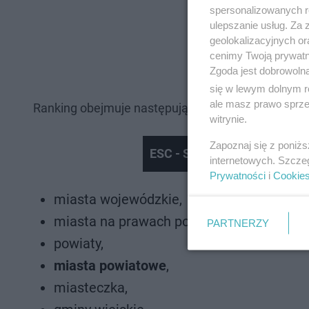
spersonalizowanych re
ulepszanie usług. Za
geolokalizacyjnych or
cenimy Twoją prywatno
Zgoda jest dobrowoln
się w lewym dolnym r
ale masz prawo sprzec
Ranking obejmuje następujące kategorie samorz
witrynie.
Zapoznaj się z poniż
ESC - Sekwoja Squash Festi
internetowych. Szcze
Prywatności
i
Cookie
miasta wojewódzkie,
miasta na prawach powiatu,
PARTNERZY
powiaty,
miasta powiatowe
,
miasteczka,