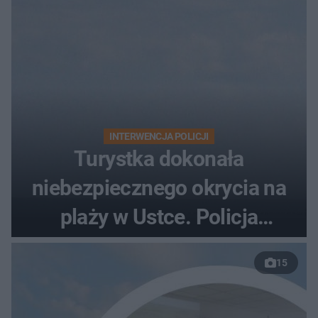
INTERWENCJA POLICJI
Turystka dokonała
niebezpiecznego okrycia na
plaży w Ustce. Policja
musiała zamknąć odcinek
15
wybrzeża