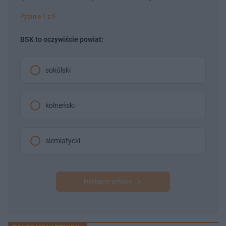
Pytanie 1 z 9
BSK to oczywiście powiat:
sokólski
kolneński
siemiatycki
Następne pytanie