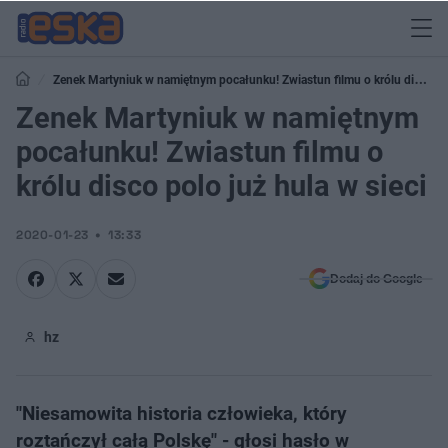
Zenek Martyniuk w namiętnym pocałunku! Zwiastun filmu o królu disco
polo już hula w sieci
Zenek Martyniuk w namiętnym
pocałunku! Zwiastun filmu o
królu disco polo już hula w sieci
2020-01-23
13:33
Dodaj do Google
hz
"Niesamowita historia człowieka, który
roztańczył całą Polskę" - głosi hasło w