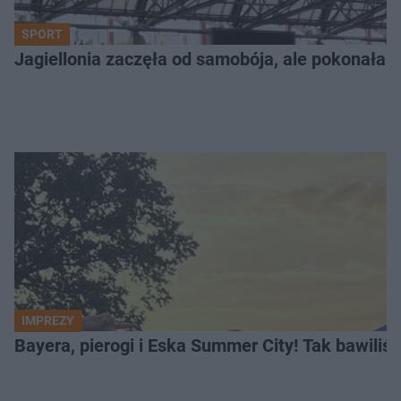
SPORT
Jagiellonia zaczęła od samobója, ale pokonała 
IMPREZY
Bayera, pierogi i Eska Summer City! Tak bawiliś