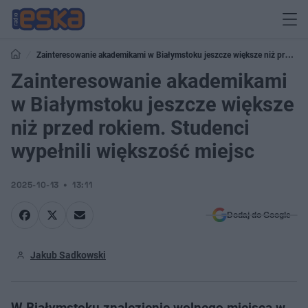
Zainteresowanie akademikami w Białymstoku jeszcze większe niż przed
rokiem. Studenci wypełnili większość miejsc
Zainteresowanie akademikami
w Białymstoku jeszcze większe
niż przed rokiem. Studenci
wypełnili większość miejsc
2025-10-13
13:11
Dodaj do Google
Jakub Sadkowski
W Białymstoku znalezienie wolnego miejsca w