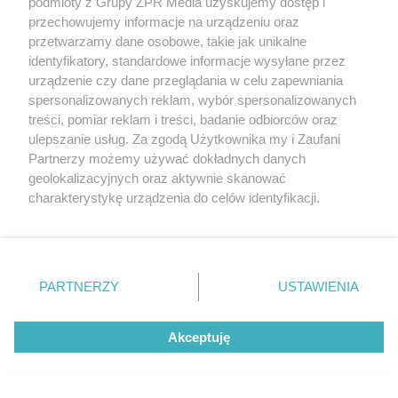
podmioty z Grupy ZPR Media uzyskujemy dostęp i
konstruktor. Miał swój udział w
przechowujemy informacje na urządzeniu oraz
przetwarzamy dane osobowe, takie jak unikalne
historii marki Zenith
identyfikatory, standardowe informacje wysyłane przez
urządzenie czy dane przeglądania w celu zapewniania
spersonalizowanych reklam, wybór spersonalizowanych
treści, pomiar reklam i treści, badanie odbiorców oraz
ulepszanie usług. Za zgodą Użytkownika my i Zaufani
Partnerzy możemy używać dokładnych danych
geolokalizacyjnych oraz aktywnie skanować
charakterystykę urządzenia do celów identyfikacji.
Ponieważ cenimy Twoją prywatność, prosimy o zgodę na
korzystanie z tych technologii poprzez kliknięcie
TURYSTYKA
„Akceptuję”. Zgoda jest dobrowolna i zawsze możesz ją
Najpiękniejsze kąpieliska w
zmienić/wycofać klikając przycisk ustawień prywatności
PARTNERZY
USTAWIENIA
Śląskiem. Niektóre wyglądają jak z
znajdujący się w lewym dolnym rogu strony
. Niektóre
rodzaje przetwarzania danych nie wymagają zgody
pocztówki
Akceptuję
użytkownika, ale masz prawo sprzeciwić się takiemu
przetwarzaniu. Preferencje będą miały zastosowanie tylko
na tej witrynie.