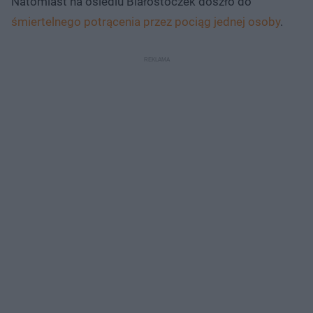
Natomiast na osiedlu Białostoczek doszło do
śmiertelnego potrącenia przez pociąg jednej osoby
.