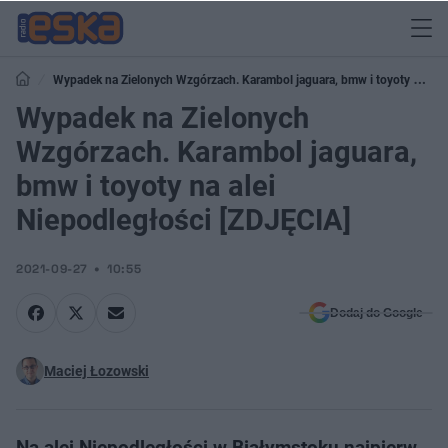
Wypadek na Zielonych Wzgórzach. Karambol jaguara, bmw i toyoty na
alei Niepodległości [ZDJĘCIA]
Wypadek na Zielonych
Wzgórzach. Karambol jaguara,
bmw i toyoty na alei
Niepodległości [ZDJĘCIA]
2021-09-27
10:55
Dodaj do Google
Maciej Łozowski
Na alei Niepodległości w Białymstoku najpierw