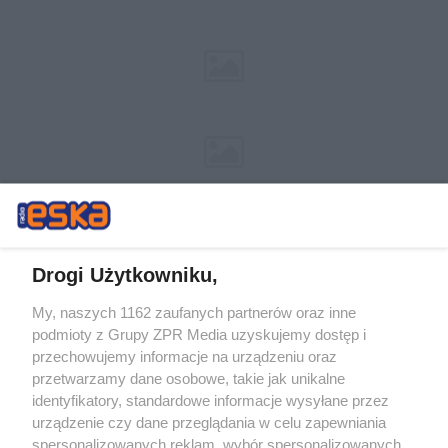
Drogi Użytkowniku,
My, naszych 1162 zaufanych partnerów oraz inne
Żaden utwór zamieszczony w serwisie nie może być powielany i
podmioty z Grupy ZPR Media uzyskujemy dostęp i
rozpowszechniany lub dalej rozpowszechniany w jakikolwiek sposób (w
przechowujemy informacje na urządzeniu oraz
tym także elektroniczny lub mechaniczny) na jakimkolwiek polu
eksploatacji w jakiejkolwiek formie, włącznie z umieszczaniem w
przetwarzamy dane osobowe, takie jak unikalne
Internecie bez pisemnej zgody właściciela praw. Jakiekolwiek użycie lub
identyfikatory, standardowe informacje wysyłane przez
wykorzystanie utworów w całości lub w części z naruszeniem prawa,
tzn. bez właściwej zgody, jest zabronione pod groźbą kary i może być
urządzenie czy dane przeglądania w celu zapewniania
ścigane prawnie.
spersonalizowanych reklam, wybór spersonalizowanych