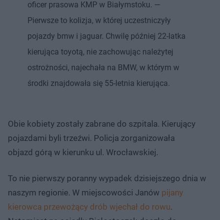
oficer prasowa KMP w Białymstoku. —
Pierwsze to kolizja, w której uczestniczyły
pojazdy bmw i jaguar. Chwilę później 22-latka
kierująca toyotą, nie zachowując należytej
ostrożności, najechała na BMW, w którym w
środki znajdowała się 55-letnia kierująca.
Obie kobiety zostały zabrane do szpitala. Kierujący
pojazdami byli trzeźwi. Policja zorganizowała
objazd górą w kierunku ul. Wrocławskiej.
To nie pierwszy poranny wypadek dzisiejszego dnia w
naszym regionie. W miejscowości Janów
pijany
kierowca przewożący drób wjechał do rowu
.