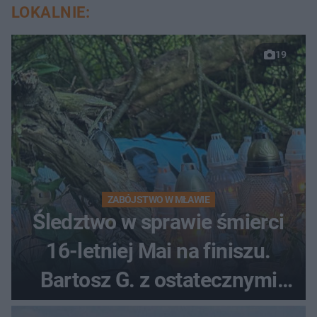
LOKALNIE:
19
ZABÓJSTWO W MŁAWIE
Śledztwo w sprawie śmierci
16-letniej Mai na finiszu.
Bartosz G. z ostatecznymi
zarzutami