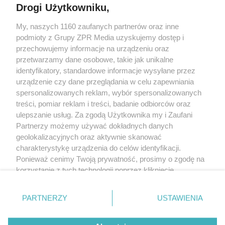
Drogi Użytkowniku,
My, naszych 1160 zaufanych partnerów oraz inne
Żaden utwór zamieszczony w serwisie nie może być powielany i
podmioty z Grupy ZPR Media uzyskujemy dostęp i
rozpowszechniany lub dalej rozpowszechniany w jakikolwiek sposób (w
tym także elektroniczny lub mechaniczny) na jakimkolwiek polu
przechowujemy informacje na urządzeniu oraz
eksploatacji w jakiejkolwiek formie, włącznie z umieszczaniem w Internecie
przetwarzamy dane osobowe, takie jak unikalne
bez pisemnej zgody właściciela praw. Jakiekolwiek użycie lub
wykorzystanie utworów w całości lub w części z naruszeniem prawa, tzn.
identyfikatory, standardowe informacje wysyłane przez
bez właściwej zgody, jest zabronione pod groźbą kary i może być ścigane
urządzenie czy dane przeglądania w celu zapewniania
prawnie.
spersonalizowanych reklam, wybór spersonalizowanych
treści, pomiar reklam i treści, badanie odbiorców oraz
ulepszanie usług. Za zgodą Użytkownika my i Zaufani
Partnerzy możemy używać dokładnych danych
geolokalizacyjnych oraz aktywnie skanować
charakterystykę urządzenia do celów identyfikacji.
O nas
Ponieważ cenimy Twoją prywatność, prosimy o zgodę na
korzystanie z tych technologii poprzez kliknięcie
Informacje prawne
„Akceptuję”. Zgoda jest dobrowolna i zawsze możesz ją
zmienić/wycofać klikając przycisk ustawień prywatności
Nasze serwisy
PARTNERZY
USTAWIENIA
znajdujący się w lewym dolnym rogu strony
. Niektóre
rodzaje przetwarzania danych nie wymagają zgody
© 2026 Grupa ZPR Media