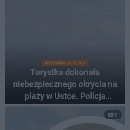
INTERWENCJA POLICJI
Turystka dokonała
niebezpiecznego okrycia na
plaży w Ustce. Policja
musiała zamknąć odcinek
15
wybrzeża