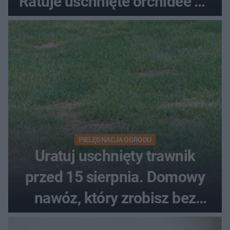
Ratuje uschnięte orchidee po
upałach
PIELĘGNACJA OGRODU
Uratuj uschnięty trawnik
przed 15 sierpnia. Domowy
nawóz, który zrobisz bez
wydawania pieniędzy