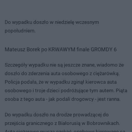
Do wypadku doszło w niedzielę wczesnym
popołudniem.
Mateusz Borek po KRWAWYM finale GROMDY 6
Szczegóły wypadku nie są jeszcze znane, wiadomo że
doszło do zderzenia auta osobowego z ciężarówką.
Policja podała, że w wypadku zginął kierowca auta
osobowego i troje dzieci podróżujące tym autem. Piąta
osoba z tego auta - jak podali drogowcy - jest ranna.
Do wypadku doszło na drodze prowadzącej do
przejścia granicznego z Białorusią w Bobrownikach.
Auta ciężarowe muszą czekać, osobowe kierowane są