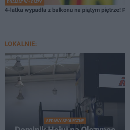
DRAMAT W ŁOMŻY
4-latka wypadła z balkonu na piątym piętrze! Pi
LOKALNIE:
SPRAWY SPOŁECZNE
Dominik Hołuj na Olszynce