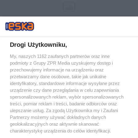
Drogi Użytkowniku,
My, naszych 1162 zaufanych partnerów oraz inne
Żaden utwór zamieszczony w serwisie nie może być powielany i
podmioty z Grupy ZPR Media uzyskujemy dostęp i
rozpowszechniany lub dalej rozpowszechniany w jakikolwiek sposób (w
tym także elektroniczny lub mechaniczny) na jakimkolwiek polu
przechowujemy informacje na urządzeniu oraz
eksploatacji w jakiejkolwiek formie, włącznie z umieszczaniem w
przetwarzamy dane osobowe, takie jak unikalne
Internecie bez pisemnej zgody właściciela praw. Jakiekolwiek użycie lub
identyfikatory, standardowe informacje wysyłane przez
wykorzystanie utworów w całości lub w części z naruszeniem prawa,
tzn. bez właściwej zgody, jest zabronione pod groźbą kary i może być
urządzenie czy dane przeglądania w celu zapewniania
ścigane prawnie.
spersonalizowanych reklam, wybór spersonalizowanych
treści, pomiar reklam i treści, badanie odbiorców oraz
ulepszanie usług. Za zgodą Użytkownika my i Zaufani
Partnerzy możemy używać dokładnych danych
geolokalizacyjnych oraz aktywnie skanować
charakterystykę urządzenia do celów identyfikacji.
Ponieważ cenimy Twoją prywatność, prosimy o zgodę na
O nas