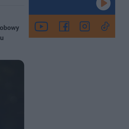
sobowy
ku