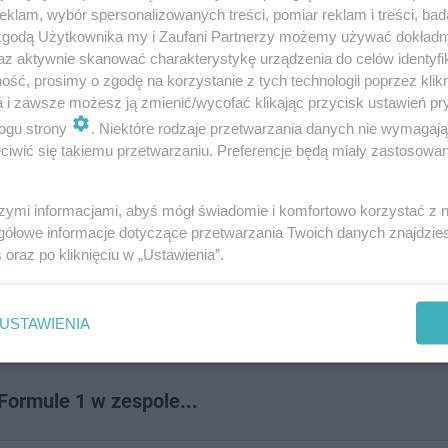
ewno wszystko legnie w gruzach
klam, wybór spersonalizowanych treści, pomiar reklam i treści, bad
 zgodą Użytkownika my i Zaufani Partnerzy możemy używać dokład
az aktywnie skanować charakterystykę urządzenia do celów identyfi
ść, prosimy o zgodę na korzystanie z tych technologii poprzez klikn
inę? Napisz do nas na adres
[email protected]
. Czekam
a i zawsze możesz ją zmienić/wycofać klikając przycisk ustawień pr
ogu strony
. Niektóre rodzaje przetwarzania danych nie wymagaj
iwić się takiemu przetwarzaniu. Preferencje będą miały zastosowanie
szymi informacjami, abyś mógł świadomie i komfortowo korzystać z
acyjne na literę B. Nietypowe
gółowe informacje dotyczące przetwarzania Twoich danych znajdzi
s
oraz po kliknięciu w „Ustawienia”.
USTAWIENIA
Formule 1 w zespole...