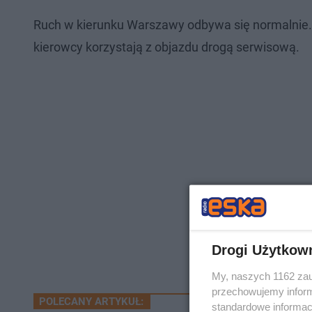
Ruch w kierunku Warszawy odbywa się normalnie. 
kierowcy korzystają z objazdu drogą serwisową.
Drogi Użytkow
My, naszych 1162 zau
przechowujemy informa
POLECANY ARTYKUŁ:
standardowe informac