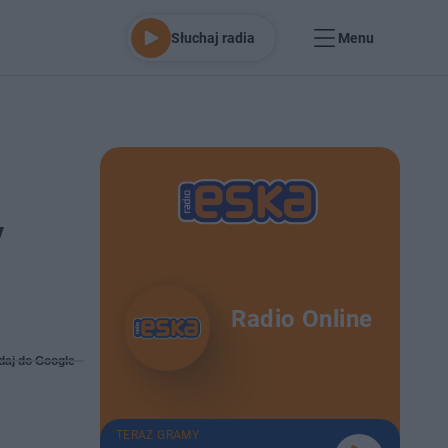
Słuchaj radia
Menu
y
Radio Online
daj do Google
TERAZ GRAMY