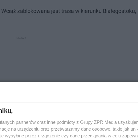
Wciąż zablokowana jest trasa w kierunku Białegostoku, 
niku,
fanych partnerów oraz inne podmioty z Grupy ZPR Media uzyskujem
cje na urządzeniu oraz przetwarzamy dane osobowe, takie jak unika
je wysyłane przez urządzenie czy dane przeglądania w celu zapewn