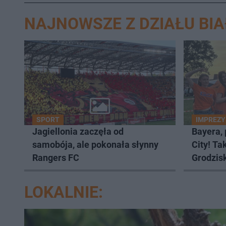
NAJNOWSZE Z DZIAŁU BI
SPORT
IMPREZY
Jagiellonia zaczęła od
Bayera,
samobója, ale pokonała słynny
City! Ta
Rangers FC
Grodzis
LOKALNIE: