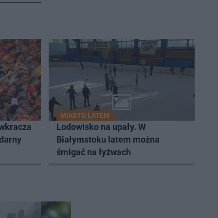
MIASTO LATEM
 wkracza
Lodowisko na upały. W
ndarny
Białymstoku latem można
śmigać na łyżwach