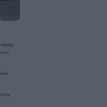
 między
zorem
ówki.
ożarna