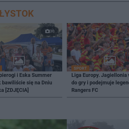
AŁYSTOK
30
SPORT
 pierogi i Eska Summer
Liga Europy. Jagiellonia
k bawiliście się na Dniu
do gry i podejmuje lege
ka [ZDJĘCIA]
Rangers FC