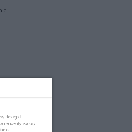
ale
y dostęp i
lne identyfikatory,
iania