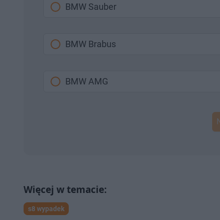
BMW Sauber
BMW Brabus
BMW AMG
s8 wypadek