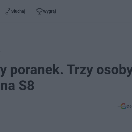
Słuchaj
Wygraj
8
ny poranek. Trzy osob
 na S8
Do