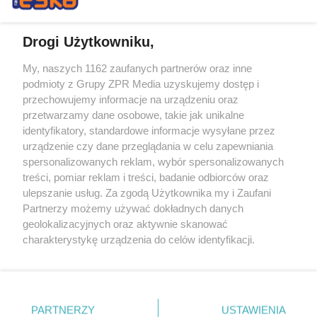
Drogi Użytkowniku,
My, naszych 1162 zaufanych partnerów oraz inne
Żaden utwór zamieszczony w serwisie nie może być powielany i
podmioty z Grupy ZPR Media uzyskujemy dostęp i
rozpowszechniany lub dalej rozpowszechniany w jakikolwiek sposób (w
przechowujemy informacje na urządzeniu oraz
tym także elektroniczny lub mechaniczny) na jakimkolwiek polu
eksploatacji w jakiejkolwiek formie, włącznie z umieszczaniem w
przetwarzamy dane osobowe, takie jak unikalne
Internecie bez pisemnej zgody właściciela praw. Jakiekolwiek użycie lub
identyfikatory, standardowe informacje wysyłane przez
wykorzystanie utworów w całości lub w części z naruszeniem prawa,
tzn. bez właściwej zgody, jest zabronione pod groźbą kary i może być
urządzenie czy dane przeglądania w celu zapewniania
ścigane prawnie.
spersonalizowanych reklam, wybór spersonalizowanych
treści, pomiar reklam i treści, badanie odbiorców oraz
ulepszanie usług. Za zgodą Użytkownika my i Zaufani
Partnerzy możemy używać dokładnych danych
geolokalizacyjnych oraz aktywnie skanować
charakterystykę urządzenia do celów identyfikacji.
Ponieważ cenimy Twoją prywatność, prosimy o zgodę na
O nas
korzystanie z tych technologii poprzez kliknięcie
Informacje prawne
„Akceptuję”. Zgoda jest dobrowolna i zawsze możesz ją
zmienić/wycofać klikając przycisk ustawień prywatności
PARTNERZY
USTAWIENIA
Nasze serwisy