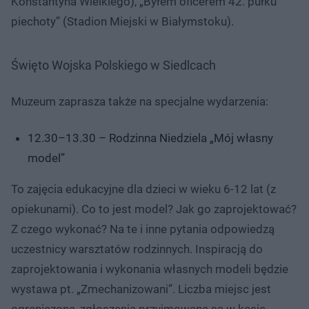
Konstantyna Wielkiego), „Byłem oficerem 42. pułku
piechoty” (Stadion Miejski w Białymstoku).
Święto Wojska Polskiego w Siedlcach
Muzeum zaprasza także na specjalne wydarzenia:
12.30–13.30 – Rodzinna Niedziela „Mój własny
model”
To zajęcia edukacyjne dla dzieci w wieku 6-12 lat (z
opiekunami). Co to jest model? Jak go zaprojektować?
Z czego wykonać? Na te i inne pytania odpowiedzą
uczestnicy warsztatów rodzinnych. Inspiracją do
zaprojektowania i wykonania własnych modeli będzie
wystawa pt. „Zmechanizowani”. Liczba miejsc jest
ograniczona, zgłoszenia przyjmowane są w kasie