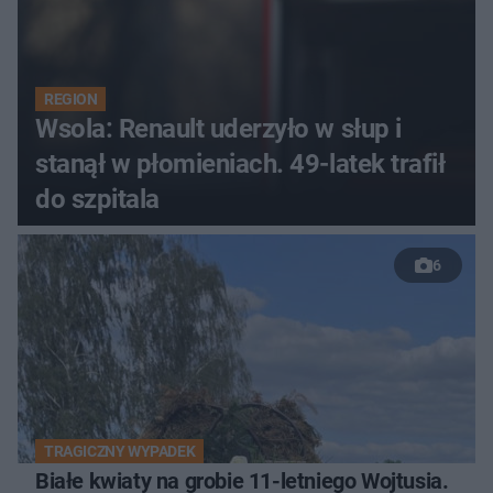
REGION
Wsola: Renault uderzyło w słup i
stanął w płomieniach. 49-latek trafił
do szpitala
6
TRAGICZNY WYPADEK
Białe kwiaty na grobie 11-letniego Wojtusia.