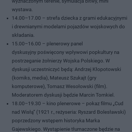
wyznaczonym terenie, symulacja bitwy, mini
wystawa.
14.00–17.00 – strefa dziecka z grami edukacyjnymi
i drewnianymi modelami pojazdów wojskowych do
składania.
15.00–16.00 – plenerowy panel
dyskusyjny poświęcony wpływowi popkultury na
postrzeganie żołnierzy Wojska Polskiego. W
dyskusji uczestniczyć będą: Andrzej Kłopotowski
(komiks, media), Mateusz Szukajt (gry
komputerowe), Tomasz Wesołowski (film).
Moderatorem dyskusji będzie Marcin Tomkiel.
18.00–19.30 – kino plenerowe – pokaz filmu „Cud
nad Wisłą” (1921 r., reżyseria: Ryszard Bolesławski)
poprzedzony wstępem historyka Marka
Gajewskiego. Wystąpienie tłumaczone będzie na