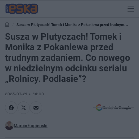
Susza w Plutyczach! Tomek i Monika z Pokaniewa przed trudnym
zadaniem. Co nowego w niedzielnym odcinku serialu „Rolnicy. Podlasie”?
Susza w Plutyczach! Tomek i
Monika z Pokaniewa przed
trudnym zadaniem. Co nowego
w niedzielnym odcinku serialu
„Rolnicy. Podlasie”?
2023-07-21
14:08
Dodaj do Google
Marcin Łopienski