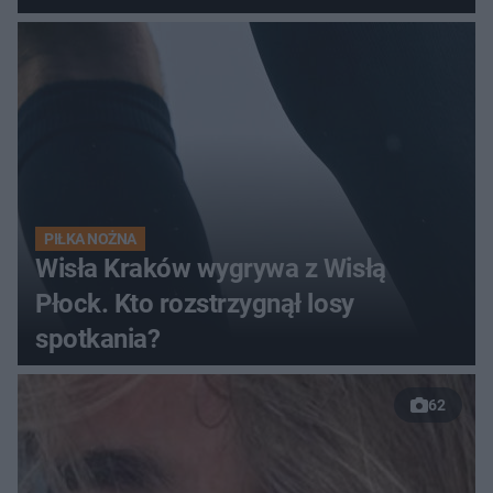
pełnym stadionie
PIŁKA NOŻNA
Wisła Kraków wygrywa z Wisłą
Płock. Kto rozstrzygnął losy
spotkania?
62