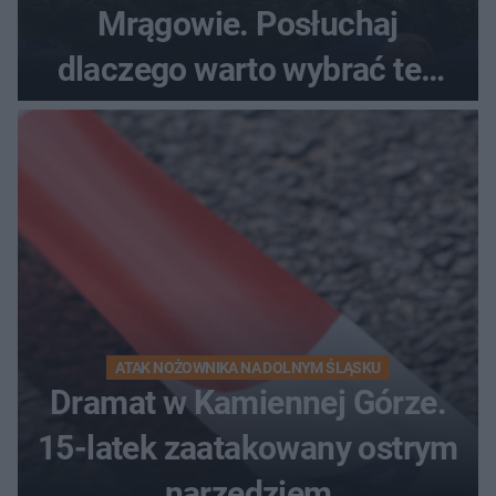
Mrągowie. Posłuchaj
dlaczego warto wybrać ten
kierunek na urlop!
ATAK NOŻOWNIKA NA DOLNYM ŚLĄSKU
Dramat w Kamiennej Górze.
15-latek zaatakowany ostrym
narzędziem