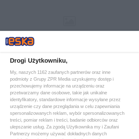
Drogi Użytkowniku,
My, naszych 1162 zaufanych partnerów oraz inne
Żaden utwór zamieszczony w serwisie nie może być powielany i
podmioty z Grupy ZPR Media uzyskujemy dostęp i
rozpowszechniany lub dalej rozpowszechniany w jakikolwiek sposób (w
tym także elektroniczny lub mechaniczny) na jakimkolwiek polu
przechowujemy informacje na urządzeniu oraz
eksploatacji w jakiejkolwiek formie, włącznie z umieszczaniem w Internecie
przetwarzamy dane osobowe, takie jak unikalne
bez pisemnej zgody właściciela praw. Jakiekolwiek użycie lub
wykorzystanie utworów w całości lub w części z naruszeniem prawa, tzn.
identyfikatory, standardowe informacje wysyłane przez
bez właściwej zgody, jest zabronione pod groźbą kary i może być ścigane
urządzenie czy dane przeglądania w celu zapewniania
prawnie.
spersonalizowanych reklam, wybór spersonalizowanych
treści, pomiar reklam i treści, badanie odbiorców oraz
ulepszanie usług. Za zgodą Użytkownika my i Zaufani
Partnerzy możemy używać dokładnych danych