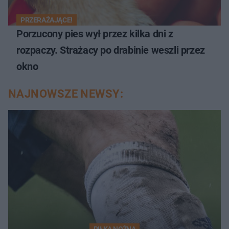
PRZERAŻAJĄCE!
Porzucony pies wył przez kilka dni z
rozpaczy. Strażacy po drabinie weszli przez
okno
NAJNOWSZE NEWSY:
PIŁKA NOŻNA