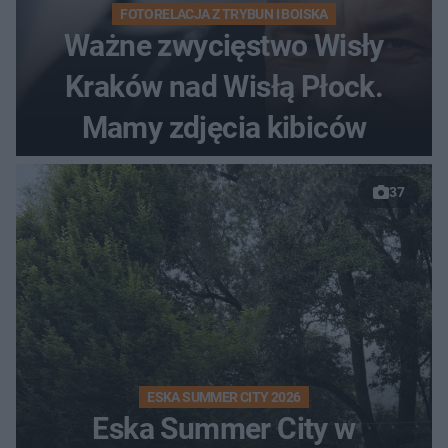
FOTORELACJA Z TRYBUN I BOISKA
Ważne zwycięstwo Wisły
Kraków nad Wisłą Płock.
Mamy zdjęcia kibiców
37
ESKA SUMMER CITY 2026
Eska Summer City w