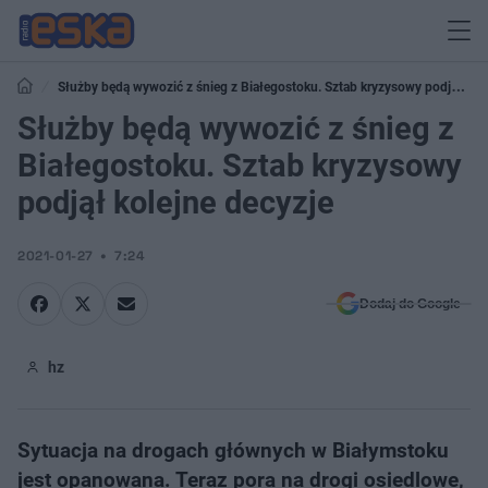
Służby będą wywozić z śnieg z Białegostoku. Sztab kryzysowy podjął
kolejne decyzje
Służby będą wywozić z śnieg z
Białegostoku. Sztab kryzysowy
podjął kolejne decyzje
2021-01-27
7:24
Dodaj do Google
hz
Sytuacja na drogach głównych w Białymstoku
jest opanowana. Teraz pora na drogi osiedlowe,