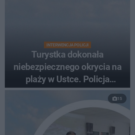
INTERWENCJA POLICJI
Turystka dokonała
niebezpiecznego okrycia na
plaży w Ustce. Policja
musiała zamknąć odcinek
15
wybrzeża