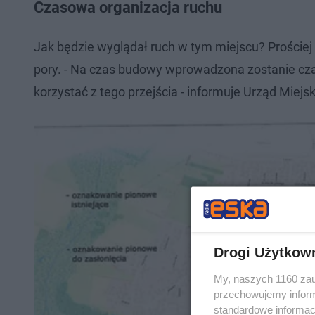
Czasowa organizacja ruchu
Jak będzie wyglądał ruch w tym miejscu? Prościej 
pory. - Na czas budowy wprowadzona zostanie cza
korzystać z tego przejścia - informuje Urząd Miejs
Drogi Użytkow
My, naszych 1160 zau
przechowujemy informa
standardowe informac