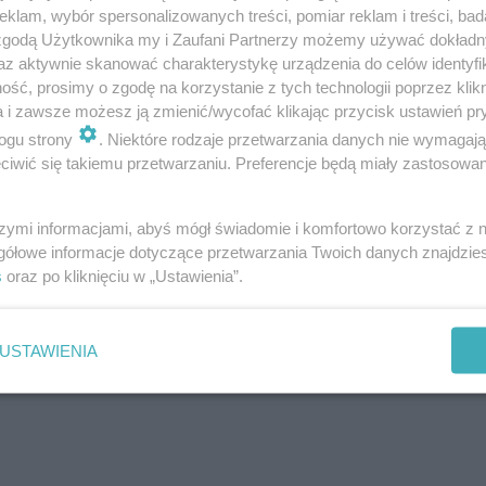
klam, wybór spersonalizowanych treści, pomiar reklam i treści, bad
 zgodą Użytkownika my i Zaufani Partnerzy możemy używać dokład
az aktywnie skanować charakterystykę urządzenia do celów identyfi
ść, prosimy o zgodę na korzystanie z tych technologii poprzez klikn
a i zawsze możesz ją zmienić/wycofać klikając przycisk ustawień pr
ogu strony
. Niektóre rodzaje przetwarzania danych nie wymagaj
iwić się takiemu przetwarzaniu. Preferencje będą miały zastosowanie
szymi informacjami, abyś mógł świadomie i komfortowo korzystać z
gółowe informacje dotyczące przetwarzania Twoich danych znajdzi
s
oraz po kliknięciu w „Ustawienia”.
USTAWIENIA