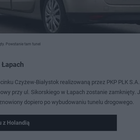
ty. Powstanie tam tunel
w Łapach
odcinku Czyżew-Białystok realizowaną przez PKP PLK S.A.
gowy przy ul. Sikorskiego w Łapach zostanie zamknięty. 
 wznowiony dopiero po wybudowaniu tunelu drogowego.
u z Holandią