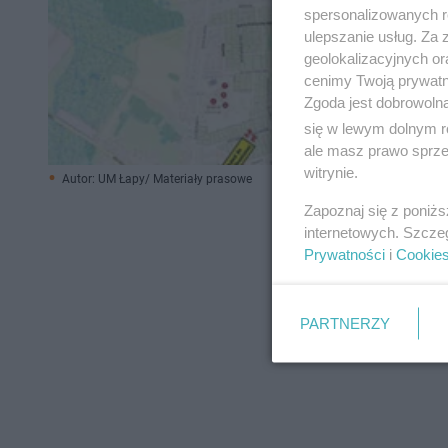
spersonalizowanych re
ulepszanie usług. Za
geolokalizacyjnych or
cenimy Twoją prywatno
Zgoda jest dobrowoln
się w lewym dolnym r
ale masz prawo sprzec
witrynie.
Autor: UM Łapy/ Materiały prasowe
Zapoznaj się z poniż
internetowych. Szcze
Prywatności
i
Cookie
PARTNERZY