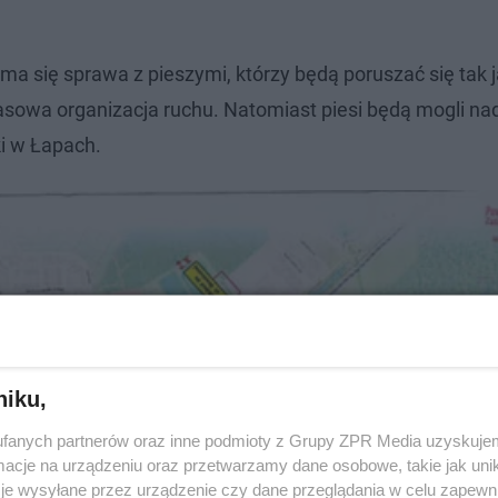
ma się sprawa z pieszymi, którzy będą poruszać się tak j
sowa organizacja ruchu. Natomiast piesi będą mogli na
ki w Łapach.
niku,
fanych partnerów oraz inne podmioty z Grupy ZPR Media uzyskujem
cje na urządzeniu oraz przetwarzamy dane osobowe, takie jak unika
je wysyłane przez urządzenie czy dane przeglądania w celu zapewn