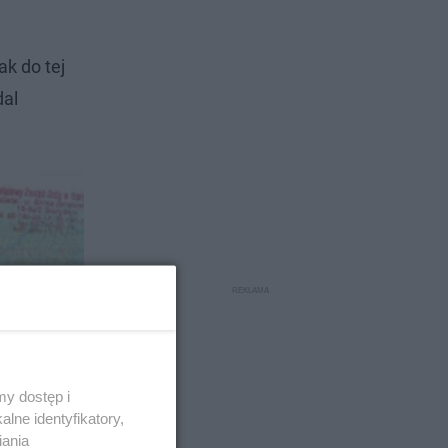
ak do tej
dal
y dostęp i
lne identyfikatory,
iania