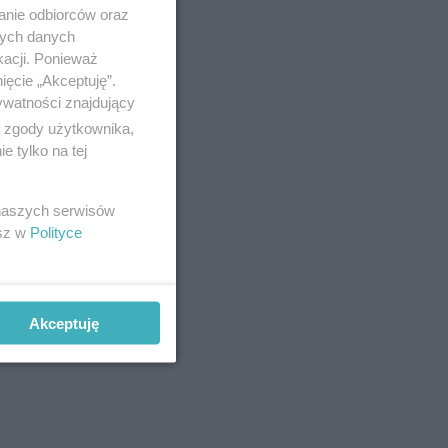
anie odbiorców oraz
nych danych
kacji. Ponieważ
ięcie „Akceptuję”.
ywatności znajdujący
ą zgody użytkownika,
 tylko na tej
 naszych serwisów
esz w
Polityce
Akceptuję