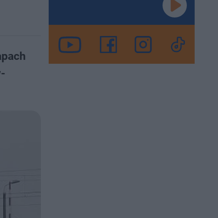
apach
w-