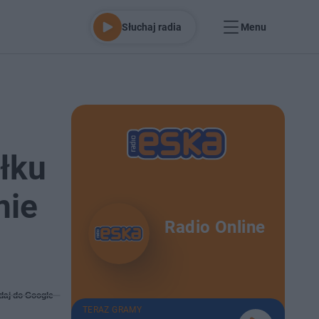
Słuchaj radia
Menu
łku
nie
Radio Online
daj do Google
TERAZ GRAMY