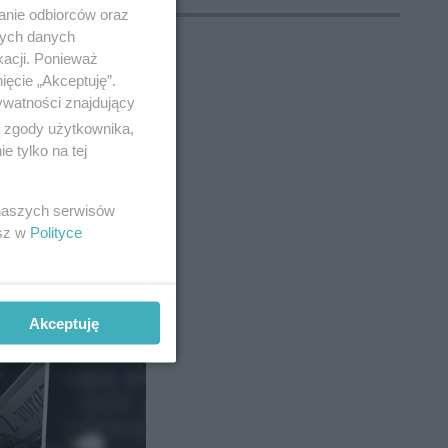
anie odbiorców oraz
nych danych
kacji. Ponieważ
ięcie „Akceptuję”.
ywatności znajdujący
ą zgody użytkownika,
 tylko na tej
 naszych serwisów
esz w
Polityce
RSKIM
tymi w
i też
Akceptuję