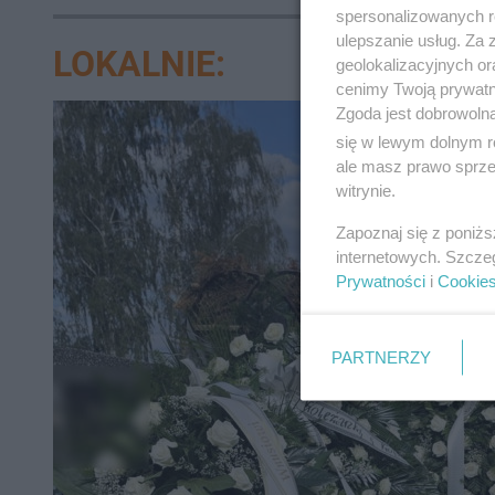
spersonalizowanych re
ulepszanie usług. Za
LOKALNIE:
geolokalizacyjnych or
cenimy Twoją prywatno
Zgoda jest dobrowoln
się w lewym dolnym r
ale masz prawo sprzec
witrynie.
Zapoznaj się z poniż
internetowych. Szcze
Prywatności
i
Cookie
PARTNERZY