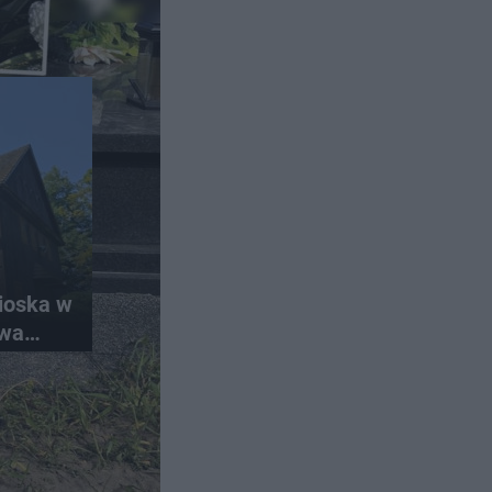
ioska w
ywa
t król