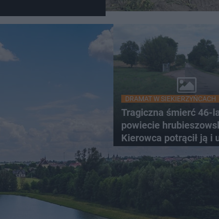
DRAMAT W SIEKIERZYŃCACH
Tragiczna śmierć 46-l
powiecie hrubieszows
Kierowca potrącił ją i 