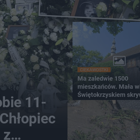
CIEKAWOSTKI
Ma zaledwie 1500
mieszkańców. Mała w
Świętokrzyskiem skr
obie 11-
zabytki, bywał tu nawe
 Chłopiec
 z