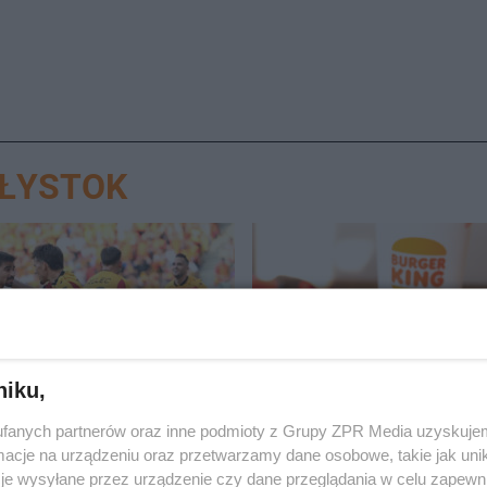
AŁYSTOK
niku,
OTWARCIE
nia Białystok kontra
Mieszkańcy długo na to c
fanych partnerów oraz inne podmioty z Grupy ZPR Media uzyskujem
Łódź. Czas na mecz 3.
Burger King otworzy pie
cje na urządzeniu oraz przetwarzamy dane osobowe, takie jak unika
PKO BP Ekstraklasy
lokal w województwie p
je wysyłane przez urządzenie czy dane przeglądania w celu zapewn