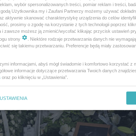
klam, wybór spersonalizowanych treści, pomiar reklam i treści, bad
 zgodą Użytkownika my i Zaufani Partnerzy możemy używać dokład
az aktywnie skanować charakterystykę urządzenia do celów identyfi
ść, prosimy o zgodę na korzystanie z tych technologii poprzez klikn
a i zawsze możesz ją zmienić/wycofać klikając przycisk ustawień pr
6
ogu strony
. Niektóre rodzaje przetwarzania danych nie wymagaj
iwić się takiemu przetwarzaniu. Preferencje będą miały zastosowanie
szymi informacjami, abyś mógł świadomie i komfortowo korzystać z
gółowe informacje dotyczące przetwarzania Twoich danych znajdzi
DRAMAT W ZACHODNIOPOMO
s
oraz po kliknięciu w „Ustawienia”.
16-latek z ranami kłu
Goleniowie! Zatrzyman
nieletni
USTAWIENIA