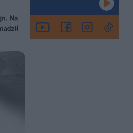
jn. Na
madził