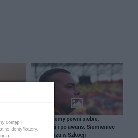
SPORT
zekali.
Pojedziemy pewni siebie,
y dostęp i
rwszy
odważni i po awans. Siemieniec
lne identyfikatory,
odlaskim
o rewanżu w Szkocji
iania