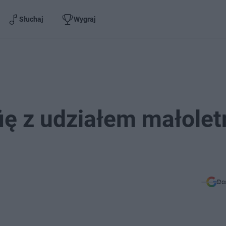
Słuchaj
Wygraj
ię z udziałem małolet
Do