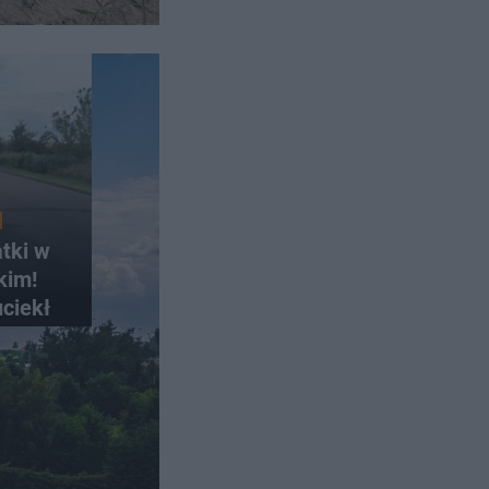
atki w
kim!
uciekł