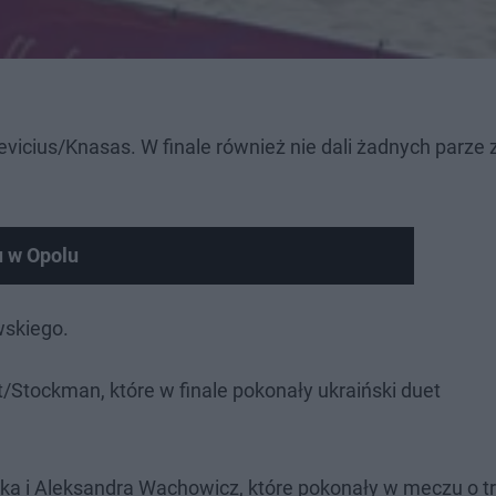
kevicius/Knasas. W finale również nie dali żadnych parze 
u w Opolu
wskiego.
/Stockman, które w finale pokonały ukraiński duet
ka i Aleksandra Wachowicz, które pokonały w meczu o t