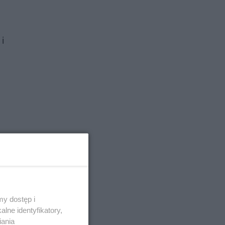
i
y dostęp i
lne identyfikatory,
iania