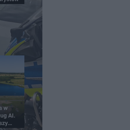
a w
ug AI.
szy