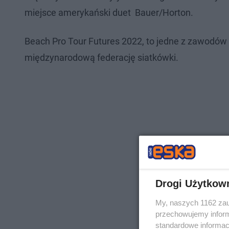
miejsce amerykański duet Bauer/Horton.
Beach Pro Tour Futures 2022, to jedne z zawodów
międzynarodową federację siatkówki.
Drogi Użytkow
My, naszych 1162 zau
przechowujemy informa
standardowe informac