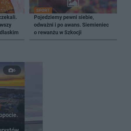
SPORT
zekali.
Pojedziemy pewni siebie,
rwszy
odważni i po awans. Siemieniec
odlaskim
o rewanżu w Szkocji
6
opocie.
urystów