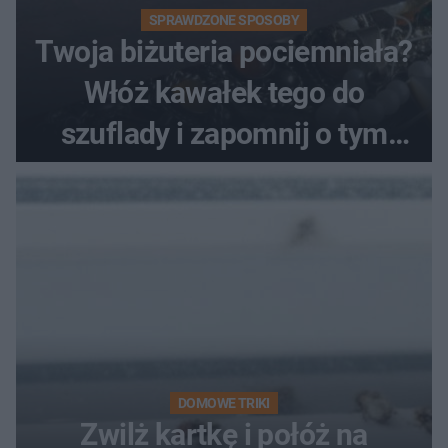
SPRAWDZONE SPOSOBY
Twoja biżuteria pociemniała?
Włóż kawałek tego do
szuflady i zapomnij o tym
problemie. Sposób na
pociemniałą biżuterię
DOMOWE TRIKI
Zwilż kartkę i połóż na