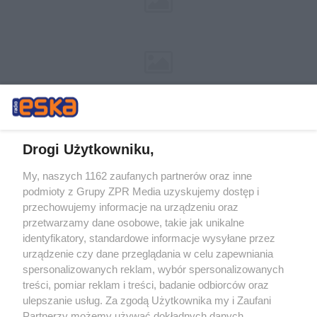
Drogi Użytkowniku,
My, naszych 1162 zaufanych partnerów oraz inne
Żaden utwór zamieszczony w serwisie nie może być powielany i
podmioty z Grupy ZPR Media uzyskujemy dostęp i
rozpowszechniany lub dalej rozpowszechniany w jakikolwiek sposób (w
tym także elektroniczny lub mechaniczny) na jakimkolwiek polu
przechowujemy informacje na urządzeniu oraz
eksploatacji w jakiejkolwiek formie, włącznie z umieszczaniem w
przetwarzamy dane osobowe, takie jak unikalne
Internecie bez pisemnej zgody właściciela praw. Jakiekolwiek użycie lub
identyfikatory, standardowe informacje wysyłane przez
wykorzystanie utworów w całości lub w części z naruszeniem prawa,
tzn. bez właściwej zgody, jest zabronione pod groźbą kary i może być
urządzenie czy dane przeglądania w celu zapewniania
ścigane prawnie.
spersonalizowanych reklam, wybór spersonalizowanych
treści, pomiar reklam i treści, badanie odbiorców oraz
ulepszanie usług. Za zgodą Użytkownika my i Zaufani
Partnerzy możemy używać dokładnych danych