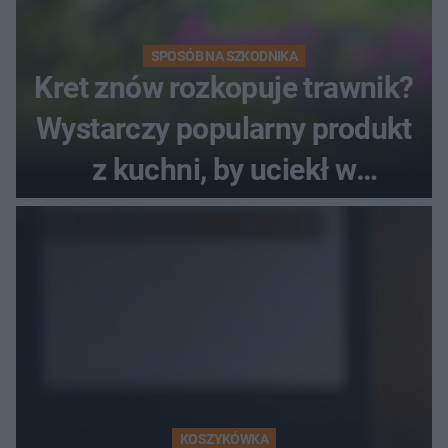
SPOSÓB NA SZKODNIKA
Kret znów rozkopuje trawnik?
Wystarczy popularny produkt
z kuchni, by uciekł w
popłochu
KOSZYKÓWKA