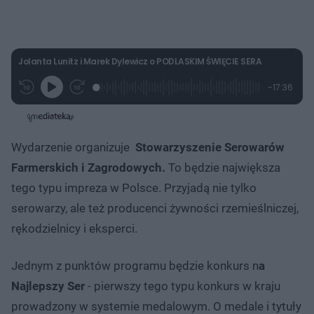
Jolanta Lunitz i Marek Dylewicz o PODLASKIM ŚWIĘCIE SERA
L
P
P
P
-
17:36
G
o
r
r
o
z
r
a
z
z
o
a
d
e
e
s
j
t
e
w
w
a
d
i
i
ł
:
ń
ń
y
Wydarzenie organizuje
Stowarzyszenie Serowarów
c
1
1
1
z
.
0
0
a
Farmerskich i Zagrodowych.
To będzie największa
s
4
s
s
Â
2
d
d
tego typu impreza w Polsce. Przyjadą nie tylko
%
o
o
t
p
serowarzy, ale też producenci żywności rzemieślniczej,
u
r
ł
z
rękodzielnicy i eksperci.
u
o
d
u
Jednym z punktów programu będzie konkurs n
a
Najlepszy Ser
- pierwszy tego typu konkurs w kraju
prowadzony w systemie medalowym. O medale i tytuły