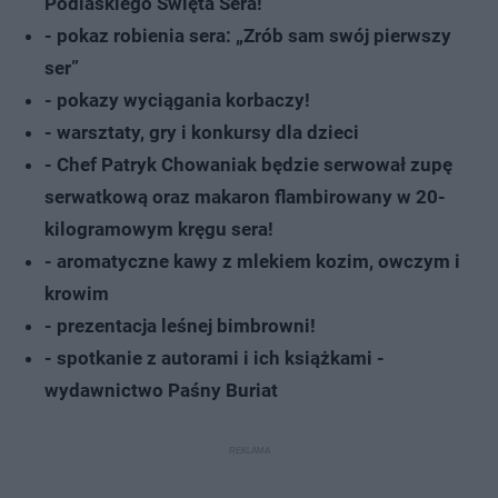
Podlaskiego Święta Sera!
- pokaz robienia sera: „Zrób sam swój pierwszy
ser”
- pokazy wyciągania korbaczy!
- warsztaty, gry i konkursy dla dzieci
- Chef Patryk Chowaniak będzie serwował zupę
serwatkową oraz makaron flambirowany w 20-
kilogramowym kręgu sera!
- aromatyczne kawy z mlekiem kozim, owczym i
krowim
- prezentacja leśnej bimbrowni!
- spotkanie z autorami i ich książkami -
wydawnictwo Paśny Buriat