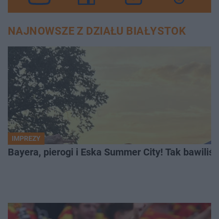
NAJNOWSZE Z DZIAŁU BIAŁYSTOK
IMPREZY
Bayera, pierogi i Eska Summer City! Tak bawiliś