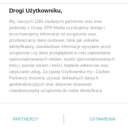
Drogi Użytkowniku,
My, naszych 1160 zaufanych partnerów oraz inne
Żaden utwór zamieszczony w serwisie nie może być powielany i
podmioty z Grupy ZPR Media uzyskujemy dostęp i
rozpowszechniany lub dalej rozpowszechniany w jakikolwiek sposób (w
tym także elektroniczny lub mechaniczny) na jakimkolwiek polu
przechowujemy informacje na urządzeniu oraz
eksploatacji w jakiejkolwiek formie, włącznie z umieszczaniem w
przetwarzamy dane osobowe, takie jak unikalne
Internecie bez pisemnej zgody właściciela praw. Jakiekolwiek użycie lub
identyfikatory, standardowe informacje wysyłane przez
wykorzystanie utworów w całości lub w części z naruszeniem prawa,
tzn. bez właściwej zgody, jest zabronione pod groźbą kary i może być
urządzenie czy dane przeglądania w celu zapewniania
ścigane prawnie.
spersonalizowanych reklam, wybór spersonalizowanych
treści, pomiar reklam i treści, badanie odbiorców oraz
ulepszanie usług. Za zgodą Użytkownika my i Zaufani
Partnerzy możemy używać dokładnych danych
geolokalizacyjnych oraz aktywnie skanować
charakterystykę urządzenia do celów identyfikacji.
Ponieważ cenimy Twoją prywatność, prosimy o zgodę na
O nas
korzystanie z tych technologii poprzez kliknięcie
Informacje prawne
„Akceptuję”. Zgoda jest dobrowolna i zawsze możesz ją
zmienić/wycofać klikając przycisk ustawień prywatności
PARTNERZY
USTAWIENIA
Nasze serwisy
znajdujący się w lewym dolnym rogu strony
. Niektóre