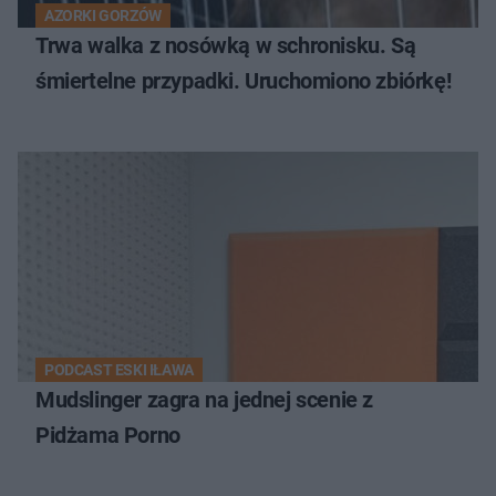
AZORKI GORZÓW
Trwa walka z nosówką w schronisku. Są
śmiertelne przypadki. Uruchomiono zbiórkę!
PODCAST ESKI IŁAWA
Mudslinger zagra na jednej scenie z
Pidżama Porno