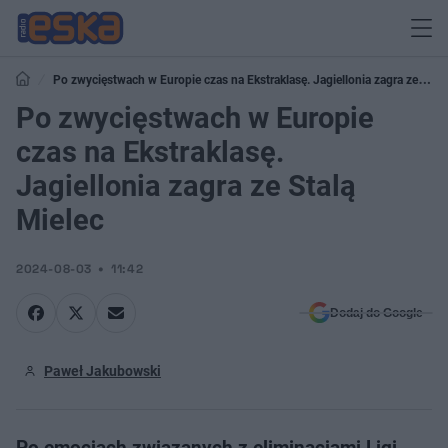
Po zwycięstwach w Europie czas na Ekstraklasę. Jagiellonia zagra ze
Stalą Mielec
Po zwycięstwach w Europie
czas na Ekstraklasę.
Jagiellonia zagra ze Stalą
Mielec
2024-08-03
11:42
Dodaj do Google
Paweł Jakubowski
Po emocjach związanych z eliminacjami Ligi