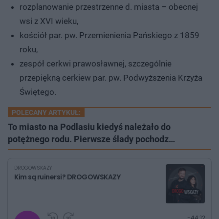
rozplanowanie przestrzenne d. miasta – obecnej
wsi z XVI wieku,
kościół par. pw. Przemienienia Pańskiego z 1859
roku,
zespół cerkwi prawosławnej, szczególnie
przepiękną cerkiew par. pw. Podwyższenia Krzyża
Świętego.
POLECANY ARTYKUŁ:
To miasto na Podlasiu kiedyś należało do
potężnego rodu. Pierwsze ślady pochodz…
DROGOWSKAZY
Kim są ruinersi? DROGOWSKAZY
G
P
P
P
-
44:12