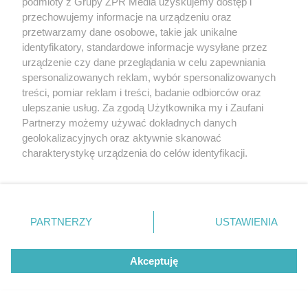
podmioty z Grupy ZPR Media uzyskujemy dostęp i
Śląskiem Wrocław. Czy przełamie
przechowujemy informacje na urządzeniu oraz
serię bez wygranej?
przetwarzamy dane osobowe, takie jak unikalne
identyfikatory, standardowe informacje wysyłane przez
urządzenie czy dane przeglądania w celu zapewniania
spersonalizowanych reklam, wybór spersonalizowanych
treści, pomiar reklam i treści, badanie odbiorców oraz
ulepszanie usług. Za zgodą Użytkownika my i Zaufani
Partnerzy możemy używać dokładnych danych
geolokalizacyjnych oraz aktywnie skanować
charakterystykę urządzenia do celów identyfikacji.
Ponieważ cenimy Twoją prywatność, prosimy o zgodę na
korzystanie z tych technologii poprzez kliknięcie
„Akceptuję”. Zgoda jest dobrowolna i zawsze możesz ją
Zagrożenie wybuchem w
zmienić/wycofać klikając przycisk ustawień prywatności
PARTNERZY
USTAWIENIA
Swarzędzu. Policja zatrzymała 35-
znajdujący się w lewym dolnym rogu strony
. Niektóre
rodzaje przetwarzania danych nie wymagają zgody
latka, który zgłosił ładunek w swoim
Akceptuję
użytkownika, ale masz prawo sprzeciwić się takiemu
aucie
przetwarzaniu. Preferencje będą miały zastosowanie tylko
na tej witrynie.