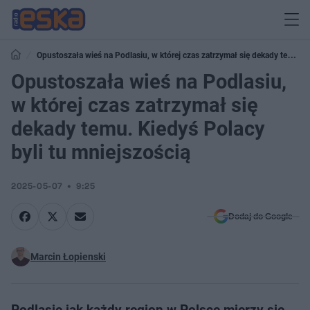
Opustoszała wieś na Podlasiu, w której czas zatrzymał się dekady temu.
Kiedyś Polacy byli tu mniejszością
Opustoszała wieś na Podlasiu,
w której czas zatrzymał się
dekady temu. Kiedyś Polacy
byli tu mniejszością
2025-05-07
9:25
Dodaj do Google
Marcin Łopienski
Podlasie jak każdy region w Polsce mierzy się