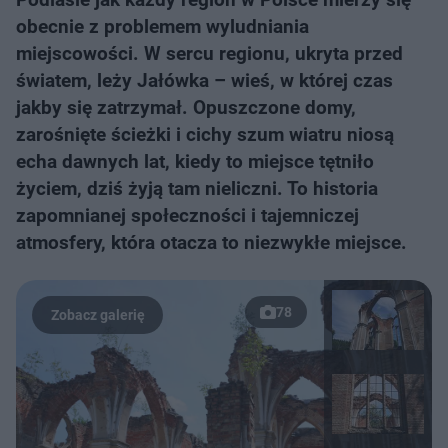
obecnie z problemem wyludniania
miejscowości. W sercu regionu, ukryta przed
światem, leży Jałówka – wieś, w której czas
jakby się zatrzymał. Opuszczone domy,
zarośnięte ścieżki i cichy szum wiatru niosą
echa dawnych lat, kiedy to miejsce tętniło
życiem, dziś żyją tam nieliczni. To historia
zapomnianej społeczności i tajemniczej
atmosfery, która otacza to niezwykłe miejsce.
78