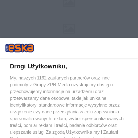
Drogi Użytkowniku,
My, naszych 1162 zaufanych partnerów oraz inne
Żaden utwór zamieszczony w serwisie nie może być powielany i
podmioty z Grupy ZPR Media uzyskujemy dostęp i
rozpowszechniany lub dalej rozpowszechniany w jakikolwiek sposób (w
tym także elektroniczny lub mechaniczny) na jakimkolwiek polu
przechowujemy informacje na urządzeniu oraz
eksploatacji w jakiejkolwiek formie, włącznie z umieszczaniem w
przetwarzamy dane osobowe, takie jak unikalne
Internecie bez pisemnej zgody właściciela praw. Jakiekolwiek użycie lub
identyfikatory, standardowe informacje wysyłane przez
wykorzystanie utworów w całości lub w części z naruszeniem prawa,
tzn. bez właściwej zgody, jest zabronione pod groźbą kary i może być
urządzenie czy dane przeglądania w celu zapewniania
ścigane prawnie.
spersonalizowanych reklam, wybór spersonalizowanych
treści, pomiar reklam i treści, badanie odbiorców oraz
ulepszanie usług. Za zgodą Użytkownika my i Zaufani