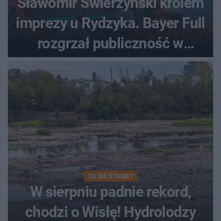
Sławomir Świerzyński królem
imprezy u Rydzyka. Bayer Full
rozgrzał publiczność w
Toruniu
CO SIĘ STANIE?
W sierpniu padnie rekord,
chodzi o Wisłę! Hydrolodzy