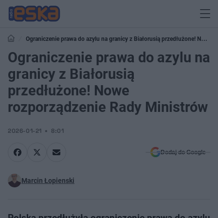
Ograniczenie prawa do azylu na granicy z Białorusią przedłużone! Nowe
rozporządzenie Rady Ministrów
Ograniczenie prawa do azylu na
granicy z Białorusią
przedłużone! Nowe
rozporządzenie Rady Ministrów
2026-01-21
8:01
Dodaj do Google
Marcin Łopienski
Polska przedłużyła ograniczenie prawa do azylu