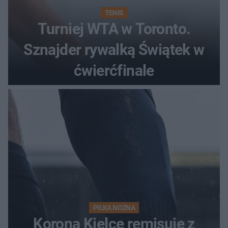
TENIS
Turniej WTA w Toronto.
Sznajder rywalką Świątek w
ćwierćfinale
PIŁKA NOŻNA
Korona Kielce remisuje z