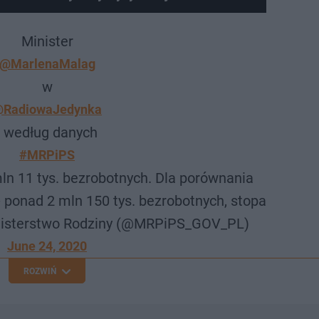
Minister
@MarlenaMalag
w
RadiowaJedynka
: według danych
#MRPiPS
mln 11 tys. bezrobotnych. Dla porównania
- ponad 2 mln 150 tys. bezrobotnych, stopa
inisterstwo Rodziny (@MRPiPS_GOV_PL)
June 24, 2020
ROZWIŃ