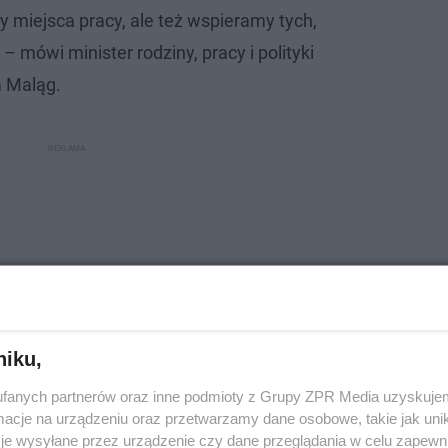
y miejsca pracy, ale też wspieramy tych,
i – mówi minister rodziny, pracy i polityki
a Maląg.
niku,
fanych partnerów oraz inne podmioty z Grupy ZPR Media uzyskujem
cje na urządzeniu oraz przetwarzamy dane osobowe, takie jak unika
je wysyłane przez urządzenie czy dane przeglądania w celu zapewn