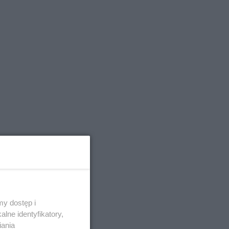
y dostęp i
lne identyfikatory,
iania