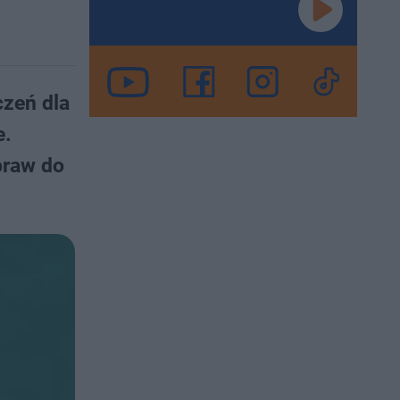
czeń dla
e.
praw do