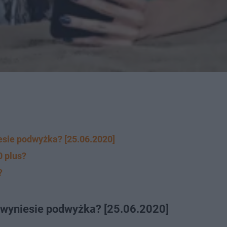
esie podwyżka? [25.06.2020]
0 plus?
?
e wyniesie podwyżka? [25.06.2020]