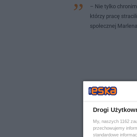
– Nie tylko chronim
którzy pracę stracil
społecznej Marlen
Drogi Użytkow
My, naszych 1162 zau
przechowujemy informa
standardowe informac