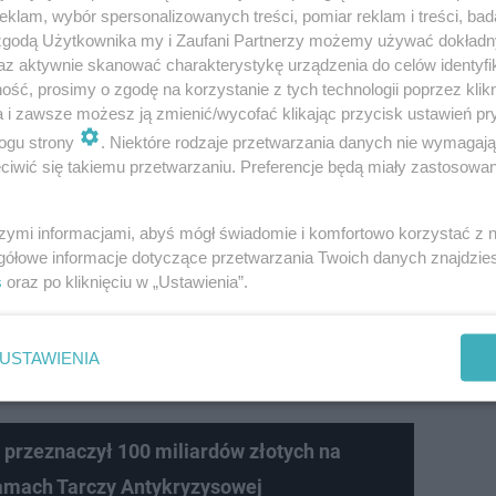
h zwracać, ale pod jednym warunkiem
klam, wybór spersonalizowanych treści, pomiar reklam i treści, bad
 zgodą Użytkownika my i Zaufani Partnerzy możemy używać dokład
az aktywnie skanować charakterystykę urządzenia do celów identyfi
cja rządu po dodatku solidarnościowym. 1400 zł wsparci
ść, prosimy o zgodę na korzystanie z tych technologii poprzez klikn
 przez niektórych jako “dudowe 1400 plus”, to niejedyna 
a i zawsze możesz ją zmienić/wycofać klikając przycisk ustawień pr
ogu strony
. Niektóre rodzaje przetwarzania danych nie wymagaj
ka ustawa zakłada również podwyższenie zasiłku dla be
iwić się takiemu przetwarzaniu. Preferencje będą miały zastosowanie
raw do zasiłku.
szymi informacjami, abyś mógł świadomie i komfortowo korzystać z
Ochrona podkreśla, że miejsc pracy i wsparcie dla przeds
gółowe informacje dotyczące przetwarzania Twoich danych znajdzi
ntykryzysowej, finansowej i pomocowej – na ten cel prz
s
oraz po kliknięciu w „Ustawienia”.
USTAWIENIA
trzymać zasiłek 1400 plus?
przeznaczył 100 miliardów złotych na
amach Tarczy Antykryzysowej