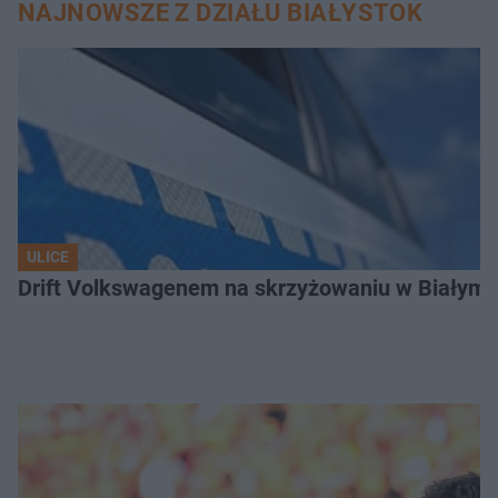
NAJNOWSZE Z DZIAŁU BIAŁYSTOK
ULICE
Drift Volkswagenem na skrzyżowaniu w Białyms