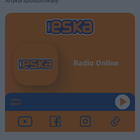
Artykuł sponsorowany
Radio Online
TERAZ
GRAMY