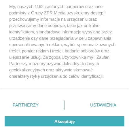
My, naszych 1162 zaufanych partnerów oraz inne
Żaden utwór zamieszczony w serwisie nie może być powielany i
podmioty z Grupy ZPR Media uzyskujemy dostęp i
rozpowszechniany lub dalej rozpowszechniany w jakikolwiek sposób (w
przechowujemy informacje na urządzeniu oraz
tym także elektroniczny lub mechaniczny) na jakimkolwiek polu
eksploatacji w jakiejkolwiek formie, włącznie z umieszczaniem w
przetwarzamy dane osobowe, takie jak unikalne
Internecie bez pisemnej zgody właściciela praw. Jakiekolwiek użycie lub
identyfikatory, standardowe informacje wysyłane przez
wykorzystanie utworów w całości lub w części z naruszeniem prawa,
tzn. bez właściwej zgody, jest zabronione pod groźbą kary i może być
urządzenie czy dane przeglądania w celu zapewniania
ścigane prawnie.
spersonalizowanych reklam, wybór spersonalizowanych
treści, pomiar reklam i treści, badanie odbiorców oraz
ulepszanie usług. Za zgodą Użytkownika my i Zaufani
Partnerzy możemy używać dokładnych danych
geolokalizacyjnych oraz aktywnie skanować
charakterystykę urządzenia do celów identyfikacji.
Ponieważ cenimy Twoją prywatność, prosimy o zgodę na
O nas
korzystanie z tych technologii poprzez kliknięcie
Informacje prawne
„Akceptuję”. Zgoda jest dobrowolna i zawsze możesz ją
zmienić/wycofać klikając przycisk ustawień prywatności
PARTNERZY
USTAWIENIA
Nasze serwisy
znajdujący się w lewym dolnym rogu strony
. Niektóre
rodzaje przetwarzania danych nie wymagają zgody
© 2026 Grupa ZPR Media
Akceptuję
użytkownika, ale masz prawo sprzeciwić się takiemu
przetwarzaniu. Preferencje będą miały zastosowanie tylko