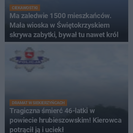
CIEKAWOSTKI
Ma zaledwie 1500 mieszkańców.
Mała wioska w Świętokrzyskiem
skrywa zabytki, bywał tu nawet król
DRAMAT W SIEKIERZYŃCACH
Tragiczna śmierć 46-latki w
powiecie hrubieszowskim! Kierowca
potrącił ją i uciekł