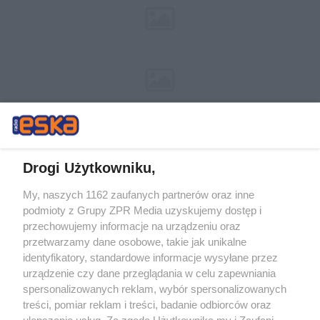
Drogi Użytkowniku,
My, naszych 1162 zaufanych partnerów oraz inne
Żaden utwór zamieszczony w serwisie nie może być powielany i
podmioty z Grupy ZPR Media uzyskujemy dostęp i
rozpowszechniany lub dalej rozpowszechniany w jakikolwiek sposób (w
tym także elektroniczny lub mechaniczny) na jakimkolwiek polu
przechowujemy informacje na urządzeniu oraz
eksploatacji w jakiejkolwiek formie, włącznie z umieszczaniem w
przetwarzamy dane osobowe, takie jak unikalne
Internecie bez pisemnej zgody właściciela praw. Jakiekolwiek użycie lub
identyfikatory, standardowe informacje wysyłane przez
wykorzystanie utworów w całości lub w części z naruszeniem prawa,
tzn. bez właściwej zgody, jest zabronione pod groźbą kary i może być
urządzenie czy dane przeglądania w celu zapewniania
ścigane prawnie.
spersonalizowanych reklam, wybór spersonalizowanych
treści, pomiar reklam i treści, badanie odbiorców oraz
ulepszanie usług. Za zgodą Użytkownika my i Zaufani