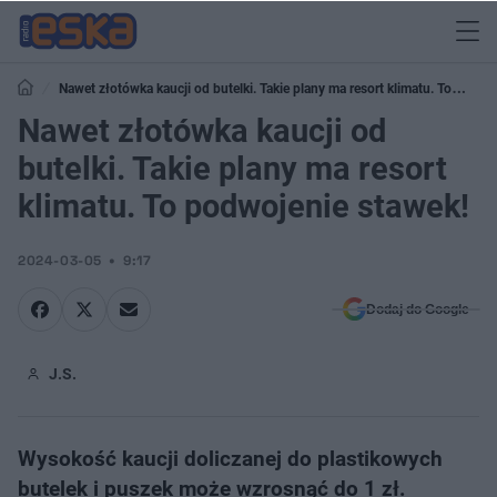
Nawet złotówka kaucji od butelki. Takie plany ma resort klimatu. To
podwojenie stawek!
Nawet złotówka kaucji od
butelki. Takie plany ma resort
klimatu. To podwojenie stawek!
2024-03-05
9:17
Dodaj do Google
J.S.
Wysokość kaucji doliczanej do plastikowych
butelek i puszek może wzrosnąć do 1 zł.