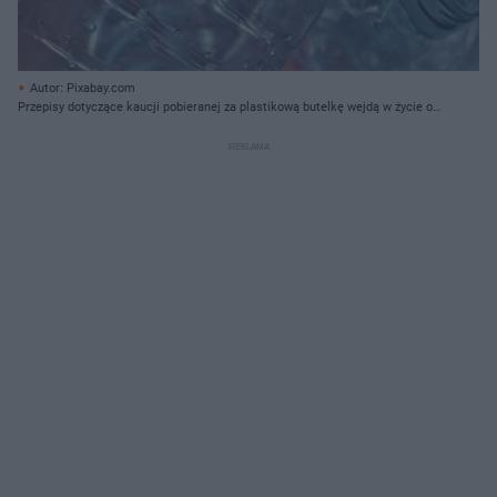
Autor: Pixabay.com
Przepisy dotyczące kaucji pobieranej za plastikową butelkę wejdą w życie od
2025 r.