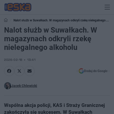
Nalot służb w Suwałkach. W magazynach odkryli rzekę nielegalnego
alkoholu
Nalot służb w Suwałkach. W
magazynach odkryli rzekę
nielegalnego alkoholu
2026-02-18
13:41
Dodaj do Google
Jacek Chlewicki
Wspólna akcja policji, KAS i Straży Granicznej
zakończyła się sukcesem. W Suwałkach