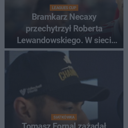
LEAGUES CUP
Bramkarz Necaxy
przechytrzył Roberta
Lewandowskiego. W sieci
krąży wideo z tego pojedynku
SIATKÓWKA
Tomasz Fornal zażądał