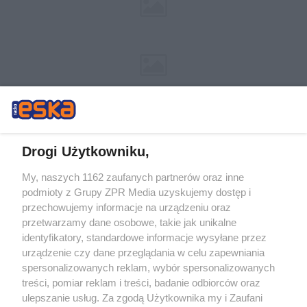
Drogi Użytkowniku,
My, naszych 1162 zaufanych partnerów oraz inne
Żaden utwór zamieszczony w serwisie nie może być powielany i
podmioty z Grupy ZPR Media uzyskujemy dostęp i
rozpowszechniany lub dalej rozpowszechniany w jakikolwiek sposób (w
tym także elektroniczny lub mechaniczny) na jakimkolwiek polu
przechowujemy informacje na urządzeniu oraz
eksploatacji w jakiejkolwiek formie, włącznie z umieszczaniem w Internecie
przetwarzamy dane osobowe, takie jak unikalne
bez pisemnej zgody właściciela praw. Jakiekolwiek użycie lub
wykorzystanie utworów w całości lub w części z naruszeniem prawa, tzn.
identyfikatory, standardowe informacje wysyłane przez
bez właściwej zgody, jest zabronione pod groźbą kary i może być ścigane
urządzenie czy dane przeglądania w celu zapewniania
prawnie.
spersonalizowanych reklam, wybór spersonalizowanych
treści, pomiar reklam i treści, badanie odbiorców oraz
ulepszanie usług. Za zgodą Użytkownika my i Zaufani