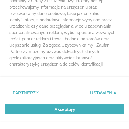
podmioty z Grupy ZPR Media uzyskujemy dostęp i
Koszmar kuracjuszy. Masowa "jelitówka" w
przechowujemy informacje na urządzeniu oraz
ośrodku nad Bałtykiem
przetwarzamy dane osobowe, takie jak unikalne
identyfikatory, standardowe informacje wysyłane przez
urządzenie czy dane przeglądania w celu zapewniania
spersonalizowanych reklam, wybór spersonalizowanych
NAJNOWSZE NEWSY:
treści, pomiar reklam i treści, badanie odbiorców oraz
ulepszanie usług. Za zgodą Użytkownika my i Zaufani
Partnerzy możemy używać dokładnych danych
62
geolokalizacyjnych oraz aktywnie skanować
charakterystykę urządzenia do celów identyfikacji.
Ponieważ cenimy Twoją prywatność, prosimy o zgodę na
korzystanie z tych technologii poprzez kliknięcie
„Akceptuję”. Zgoda jest dobrowolna i zawsze możesz ją
zmienić/wycofać klikając przycisk ustawień prywatności
PARTNERZY
USTAWIENIA
znajdujący się w lewym dolnym rogu strony
. Niektóre
rodzaje przetwarzania danych nie wymagają zgody
Akceptuję
użytkownika, ale masz prawo sprzeciwić się takiemu
ROZRYWKA
przetwarzaniu. Preferencje będą miały zastosowanie tylko
Aryna Sabalenka kusi w
na tej witrynie.