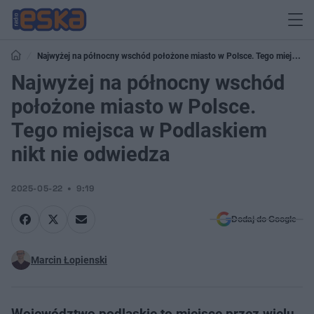
Najwyżej na północny wschód położone miasto w Polsce. Tego miejsca
w Podlaskiem nikt nie odwiedza
Najwyżej na północny wschód
położone miasto w Polsce.
Tego miejsca w Podlaskiem
nikt nie odwiedza
2025-05-22
9:19
Dodaj do Google
Marcin Łopienski
Województwo podlaskie to miejsce przez wielu