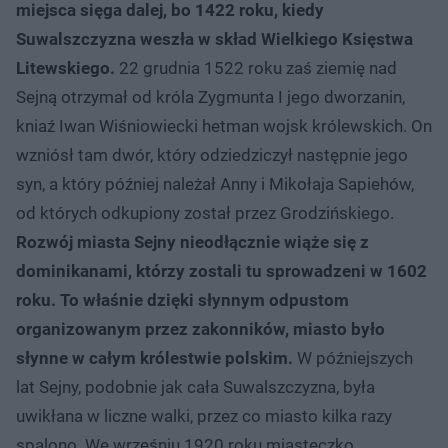
miejsca sięga dalej, bo 1422 roku, kiedy
Suwalszczyzna weszła w skład Wielkiego Księstwa
Litewskiego.
22 grudnia 1522 roku zaś ziemię nad
Sejną otrzymał od króla Zygmunta I jego dworzanin,
kniaź Iwan Wiśniowiecki hetman wojsk królewskich. On
wzniósł tam dwór, który odziedziczył następnie jego
syn, a który później należał Anny i Mikołaja Sapiehów,
od których odkupiony został przez Grodzińskiego.
Rozwój miasta Sejny nieodłącznie wiąże się z
dominikanami, którzy zostali tu sprowadzeni w 1602
roku. To właśnie dzięki słynnym odpustom
organizowanym przez zakonników, miasto było
słynne w całym królestwie polskim.
W późniejszych
lat Sejny, podobnie jak cała Suwalszczyzna, była
uwikłana w liczne walki, przez co miasto kilka razy
spalono. We wrześniu 1920 roku miasteczko