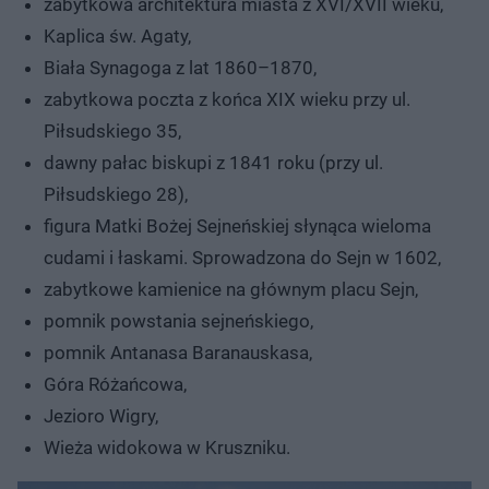
zabytkowa architektura miasta z XVI/XVII wieku,
Kaplica św. Agaty,
Biała Synagoga z lat 1860–1870,
zabytkowa poczta z końca XIX wieku przy ul.
Piłsudskiego 35,
dawny pałac biskupi z 1841 roku (przy ul.
Piłsudskiego 28),
figura Matki Bożej Sejneńskiej słynąca wieloma
cudami i łaskami. Sprowadzona do Sejn w 1602,
zabytkowe kamienice na głównym placu Sejn,
pomnik powstania sejneńskiego,
pomnik Antanasa Baranauskasa,
Góra Różańcowa,
Jezioro Wigry,
Wieża widokowa w Kruszniku.