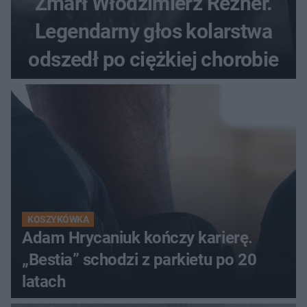
Zmarł Włodzimierz Rezner.
Legendarny głos kolarstwa
odszedł po ciężkiej chorobie
KOSZYKÓWKA
Adam Hrycaniuk kończy karierę.
„Bestia” schodzi z parkietu po 20
latach