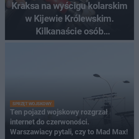
Kraksa na wyścigu kolarskim
w Kijewie Królewskim.
Kilkanaście osób
poszkodowanych, lądował
śmigłowiec LPR
SPRZĘT WOJSKOWY
Ten pojazd wojskowy rozgrzał
internet do czerwoności.
Warszawiacy pytali, czy to Mad Max!