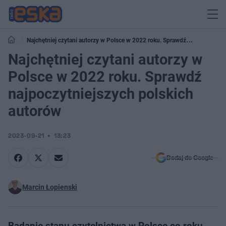
Najchętniej czytani autorzy w Polsce w 2022 roku. Sprawdź
najpoczytniejszych polskich autorów
Najchętniej czytani autorzy w
Polsce w 2022 roku. Sprawdź
najpoczytniejszych polskich
autorów
2023-09-21
13:23
Dodaj do Google
Marcin Łopienski
Badanie stanu czytelnictwa w Polsce co roku