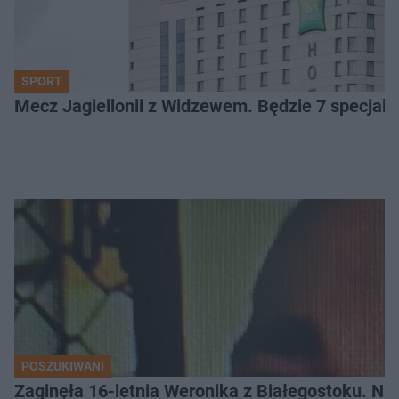
SPORT
Mecz Jagiellonii z Widzewem. Będzie 7 specjaln
POSZUKIWANI
Zaginęła 16-letnia Weronika z Białegostoku. Nie