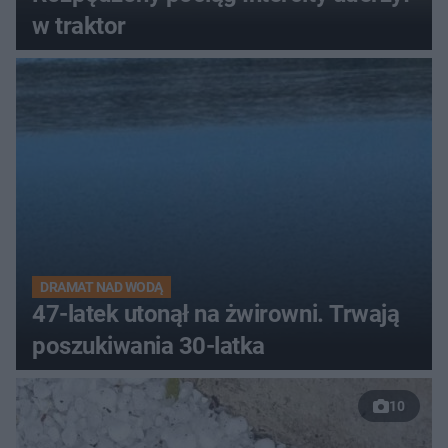
w traktor
DRAMAT NAD WODĄ
47-latek utonął na żwirowni. Trwają
poszukiwania 30-latka
10