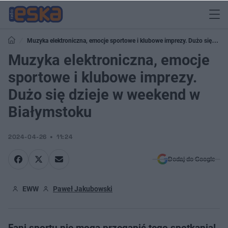
Muzyka elektroniczna, emocje sportowe i klubowe imprezy. Dużo się
dzieje w weekend w Białymstoku
Muzyka elektroniczna, emocje
sportowe i klubowe imprezy.
Dużo się dzieje w weekend w
Białymstoku
2024-04-26
11:24
Dodaj do Google
EWW
Paweł Jakubowski
Fani sportu nie mogą przegapić tego spotkania!