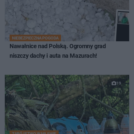
NIEBEZPIECZNA POGODA
Nawałnice nad Polską. Ogromny grad
niszczy dachy i auta na Mazurach!
19
ZABÓJSTWO W MŁAWIE