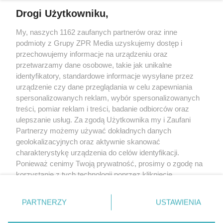
Drogi Użytkowniku,
My, naszych 1162 zaufanych partnerów oraz inne
Żaden utwór zamieszczony w serwisie nie może być powielany i
podmioty z Grupy ZPR Media uzyskujemy dostęp i
rozpowszechniany lub dalej rozpowszechniany w jakikolwiek sposób (w
tym także elektroniczny lub mechaniczny) na jakimkolwiek polu
przechowujemy informacje na urządzeniu oraz
eksploatacji w jakiejkolwiek formie, włącznie z umieszczaniem w Internecie
przetwarzamy dane osobowe, takie jak unikalne
bez pisemnej zgody właściciela praw. Jakiekolwiek użycie lub
wykorzystanie utworów w całości lub w części z naruszeniem prawa, tzn.
identyfikatory, standardowe informacje wysyłane przez
bez właściwej zgody, jest zabronione pod groźbą kary i może być ścigane
urządzenie czy dane przeglądania w celu zapewniania
prawnie.
spersonalizowanych reklam, wybór spersonalizowanych
treści, pomiar reklam i treści, badanie odbiorców oraz
ulepszanie usług. Za zgodą Użytkownika my i Zaufani
Partnerzy możemy używać dokładnych danych
geolokalizacyjnych oraz aktywnie skanować
charakterystykę urządzenia do celów identyfikacji.
O nas
Ponieważ cenimy Twoją prywatność, prosimy o zgodę na
korzystanie z tych technologii poprzez kliknięcie
Informacje prawne
„Akceptuję”. Zgoda jest dobrowolna i zawsze możesz ją
zmienić/wycofać klikając przycisk ustawień prywatności
Nasze serwisy
PARTNERZY
USTAWIENIA
znajdujący się w lewym dolnym rogu strony
. Niektóre
rodzaje przetwarzania danych nie wymagają zgody
© 2026 Grupa ZPR Media