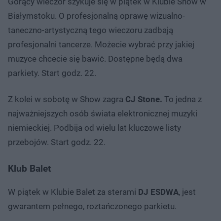
Gorący wieczór szykuje się w piątek w Klubie Show w
Białymstoku. O profesjonalną oprawę wizualno-
taneczno-artystyczną tego wieczoru zadbają
profesjonalni tancerze. Możecie wybrać przy jakiej
muzyce chcecie się bawić. Dostępne będą dwa
parkiety. Start godz. 22.
Z kolei w sobotę w Show zagra
CJ Stone.
To jedna z
najważniejszych osób świata elektronicznej muzyki
niemieckiej. Podbija od wielu lat kluczowe listy
przebojów. Start godz. 22.
Klub Balet
W piątek w Klubie Balet za sterami
DJ ESDWA
, jest
gwarantem pełnego, roztańczonego parkietu.