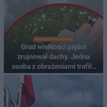
NAWAŁNICA NAD POLSKĄ
Grad wielkości pięści
zrujnował dachy. Jedna
osoba z obrażeniami trafiła
do szpitala