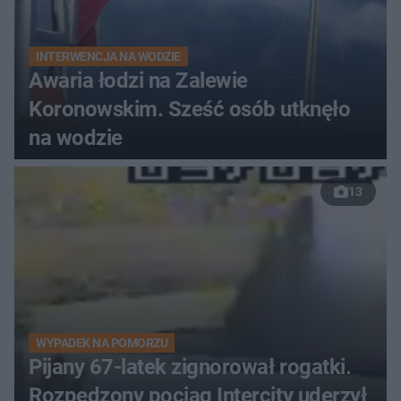
INTERWENCJA NA WODZIE
Awaria łodzi na Zalewie
Koronowskim. Sześć osób utknęło
na wodzie
13
WYPADEK NA POMORZU
Pijany 67-latek zignorował rogatki.
Rozpędzony pociąg Intercity uderzył