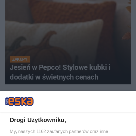
ZAKUPY
Jesień w Pepco! Stylowe kubki i
dodatki w świetnych cenach
ZOBACZ WIĘCEJ
Drogi Użytkowniku,
My, naszych 1162 zaufanych partnerów oraz inne