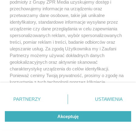
podmioty z Grupy ZPR Media uzyskujemy dostęp i
przechowujemy informacje na urządzeniu oraz
przetwarzamy dane osobowe, takie jak unikalne
identyfikatory, standardowe informacje wysyłane przez
urządzenie czy dane przeglądania w celu zapewniania
spersonalizowanych reklam, wybór spersonalizowanych
treści, pomiar reklam i treści, badanie odbiorców oraz
ulepszanie usług. Za zgodą Użytkownika my i Zaufani
Partnerzy możemy używać dokładnych danych
geolokalizacyjnych oraz aktywnie skanować
charakterystykę urządzenia do celów identyfikacji.
Ponieważ cenimy Twoją prywatność, prosimy o zgodę na
korzystanie z tych technologii poprzez kliknięcie
„Akceptuję”. Zgoda jest dobrowolna i zawsze możesz ją
zmienić/wycofać klikając przycisk ustawień prywatności
PARTNERZY
USTAWIENIA
znajdujący się w lewym dolnym rogu strony
. Niektóre
rodzaje przetwarzania danych nie wymagają zgody
Akceptuję
użytkownika, ale masz prawo sprzeciwić się takiemu
przetwarzaniu. Preferencje będą miały zastosowanie tylko
na tej witrynie.
Żaden utwór zamieszczony w serwisie nie może być powielany i