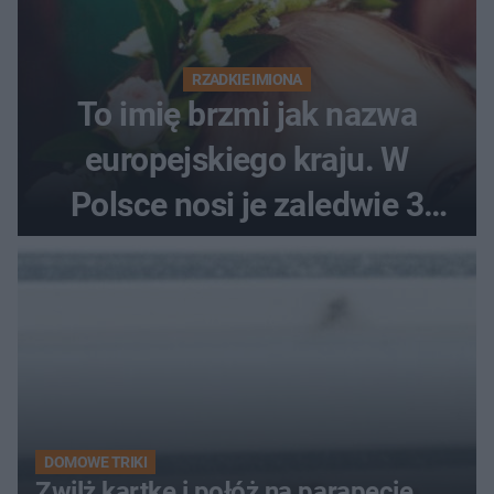
RZADKIE IMIONA
To imię brzmi jak nazwa
europejskiego kraju. W
Polsce nosi je zaledwie 3
kobiety
DOMOWE TRIKI
Zwilż kartkę i połóż na parapecie.