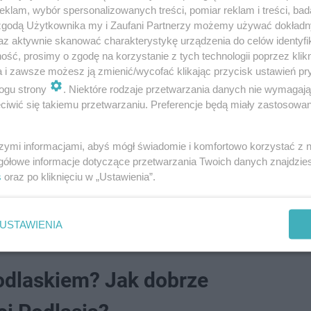
klam, wybór spersonalizowanych treści, pomiar reklam i treści, bad
 zgodą Użytkownika my i Zaufani Partnerzy możemy używać dokład
az aktywnie skanować charakterystykę urządzenia do celów identyfi
ść, prosimy o zgodę na korzystanie z tych technologii poprzez klikn
a i zawsze możesz ją zmienić/wycofać klikając przycisk ustawień pr
ogu strony
. Niektóre rodzaje przetwarzania danych nie wymagaj
lemy samosądem? CNC#53
iwić się takiemu przetwarzaniu. Preferencje będą miały zastosowanie
zykład tego, w jaki sposób możemy zwiedzać region. Z d
szymi informacjami, abyś mógł świadomie i komfortowo korzystać z
gółowe informacje dotyczące przetwarzania Twoich danych znajdzi
y dać do myślenia władzom regionu, aby móc przeciwdzi
s
oraz po kliknięciu w „Ustawienia”.
tóre tworzą swój szlak turystyczny i właśnie małymi,
kie.
USTAWIENIA
Podlaskiem? Jak dobrze