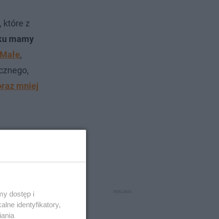
 które z
oku mamy
 Małe
,
cznego,
oraz mniej
y dostęp i
lne identyfikatory,
iania