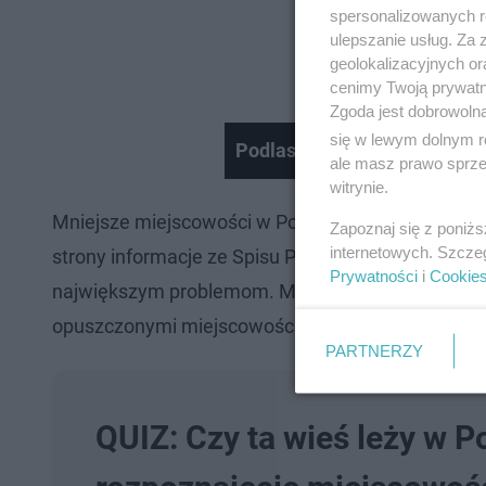
spersonalizowanych re
ulepszanie usług. Za
geolokalizacyjnych or
cenimy Twoją prywatno
Zgoda jest dobrowoln
się w lewym dolnym r
Podlasie rozwiązuje prob
ale masz prawo sprzec
witrynie.
Mniejsze miejscowości w Podlaskiem to idealny pr
Zapoznaj się z poniż
internetowych. Szcze
strony informacje ze Spisu Powszechnego powinn
Prywatności
i
Cookie
największym problemom. My znamy jednak osoby, k
opuszczonymi miejscowościami, zwiedzają Podlas
PARTNERZY
QUIZ: Czy ta wieś leży w 