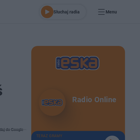
Słuchaj radia
Menu
ś
Radio Online
daj do Google
TERAZ GRAMY