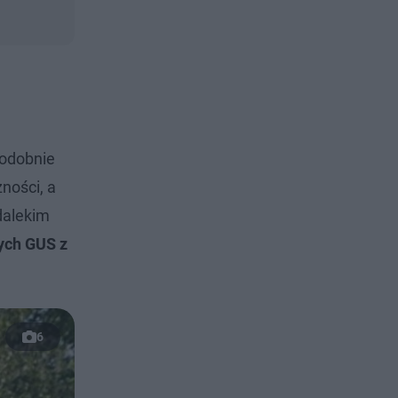
podobnie
ności, a
dalekim
ych GUS z
6