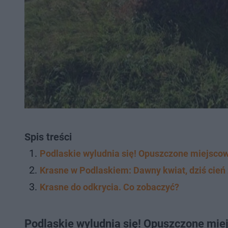
Spis treści
Podlaskie wyludnia się! Opuszczone miejscowo
Krasne w Podlaskiem: Dawny kwiat, dziś cień
Krasne do odkrycia. Co zobaczyć?
Podlaskie wyludnia się! Opuszczone miej