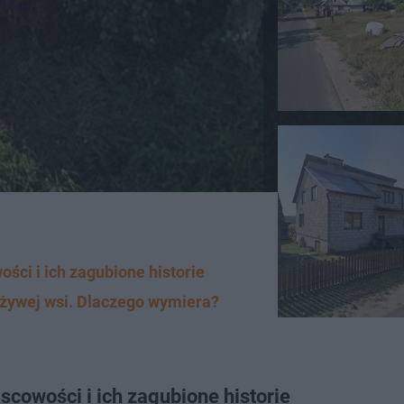
ści i ich zagubione historie
 żywej wsi. Dlaczego wymiera?
scowości i ich zagubione historie