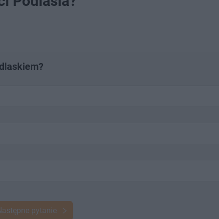
i Podlasia?
odlaskiem?
Następne pytanie