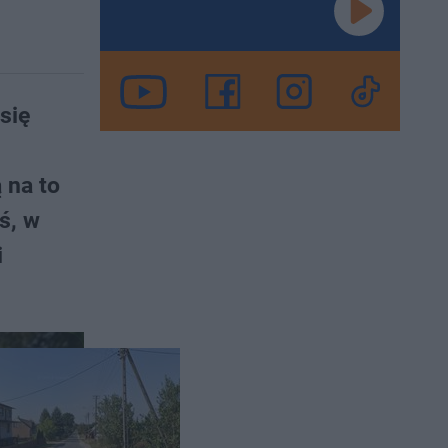
się
 na to
ś, w
i