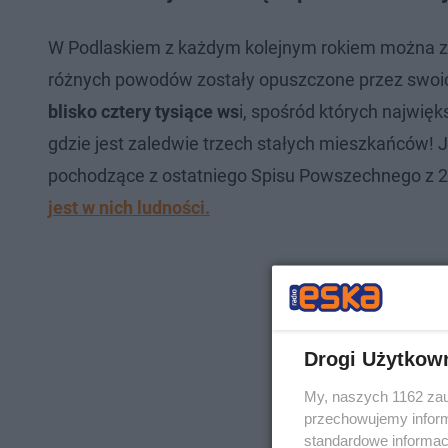
W Podlaskiem z każdym kolejnym rokiem można zna
różnych powodów zostały opuszczone przez swo
blisko cztery tysiące ws
i, spośród których najwięk
gdzie jest zaledwie trzech stałych mieszkańców!
pochodzące z ostatniego Spisu Powszechnego z 2
jest w nich ludności.
Drogi Użytkow
My, naszych 1162 zau
przechowujemy informa
standardowe informac