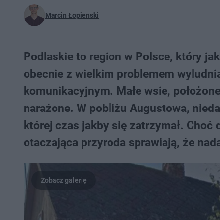
Marcin Łopienski
Podlaskie to region w Polsce, który ja
obecnie z wielkim problemem wyludni
komunikacyjnym. Małe wsie, położone 
narażone. W pobliżu Augustowa, niedal
której czas jakby się zatrzymał. Choć d
otaczająca przyroda sprawiają, że nad