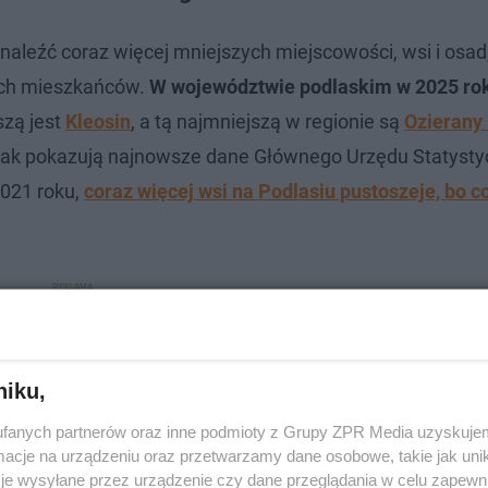
leźć coraz więcej mniejszych miejscowości, wsi i osad,
ich mieszkańców.
W województwie podlaskim w 2025 r
szą jest
Kleosin
, a tą najmniejszą w regionie są
Ozierany
 Jak pokazują najnowsze dane Głównego Urzędu Statysty
021 roku,
coraz więcej wsi na Podlasiu pustoszeje, bo c
niku,
fanych partnerów oraz inne podmioty z Grupy ZPR Media uzyskujem
cje na urządzeniu oraz przetwarzamy dane osobowe, takie jak unika
je wysyłane przez urządzenie czy dane przeglądania w celu zapewn