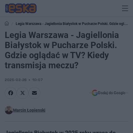
Legia Warszawa - Jagiellonia Białystok w Pucharze Polski. Gdzie oglądać
w TV? Kiedy transmisja meczu?
Legia Warszawa - Jagiellonia
Białystok w Pucharze Polski.
Gdzie oglądać w TV? Kiedy
transmisja meczu?
2025-02-26
10:07
Dodaj do Google
Marcin Łopienski
Jagiellonia Białystok w 2025 roku wraca do