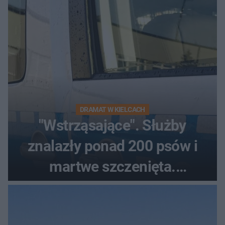
DRAMAT W KIELCACH
"Wstrząsające". Służby
znalazły ponad 200 psów i
martwe szczenięta.
Zatrzymano 35-latka