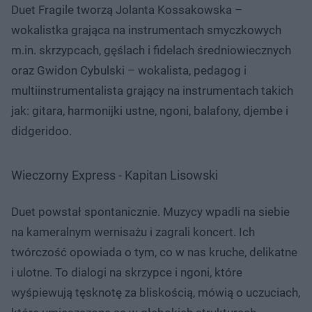
Duet Fragile tworzą Jolanta Kossakowska –
wokalistka grająca na instrumentach smyczkowych
m.in. skrzypcach, gęślach i fidelach średniowiecznych
oraz Gwidon Cybulski – wokalista, pedagog i
multiinstrumentalista grający na instrumentach takich
jak: gitara, harmonijki ustne, ngoni, balafony, djembe i
didgeridoo.
Wieczorny Express - Kapitan Lisowski
Duet powstał spontanicznie. Muzycy wpadli na siebie
na kameralnym wernisażu i zagrali koncert. Ich
twórczość opowiada o tym, co w nas kruche, delikatne
i ulotne. To dialogi na skrzypce i ngoni, które
wyśpiewują tęsknotę za bliskością, mówią o uczuciach,