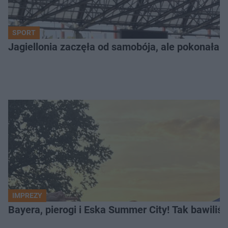
SPORT
Jagiellonia zaczęła od samobója, ale pokonała 
IMPREZY
Bayera, pierogi i Eska Summer City! Tak bawiliś