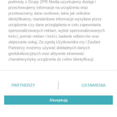
podmioty z Grupy ZPR Media uzyskujemy dostęp i
rozpowszechniany lub dalej rozpowszechniany w jakikolwiek sposób (w
przechowujemy informacje na urządzeniu oraz
tym także elektroniczny lub mechaniczny) na jakimkolwiek polu
eksploatacji w jakiejkolwiek formie, włącznie z umieszczaniem w
przetwarzamy dane osobowe, takie jak unikalne
Internecie bez pisemnej zgody właściciela praw. Jakiekolwiek użycie lub
identyfikatory, standardowe informacje wysyłane przez
wykorzystanie utworów w całości lub w części z naruszeniem prawa,
tzn. bez właściwej zgody, jest zabronione pod groźbą kary i może być
urządzenie czy dane przeglądania w celu zapewniania
ścigane prawnie.
spersonalizowanych reklam, wybór spersonalizowanych
treści, pomiar reklam i treści, badanie odbiorców oraz
ulepszanie usług. Za zgodą Użytkownika my i Zaufani
Partnerzy możemy używać dokładnych danych
geolokalizacyjnych oraz aktywnie skanować
charakterystykę urządzenia do celów identyfikacji.
Ponieważ cenimy Twoją prywatność, prosimy o zgodę na
O nas
korzystanie z tych technologii poprzez kliknięcie
Informacje prawne
„Akceptuję”. Zgoda jest dobrowolna i zawsze możesz ją
zmienić/wycofać klikając przycisk ustawień prywatności
PARTNERZY
USTAWIENIA
Nasze serwisy
znajdujący się w lewym dolnym rogu strony
. Niektóre
rodzaje przetwarzania danych nie wymagają zgody
© 2026 Grupa ZPR Media
Akceptuję
użytkownika, ale masz prawo sprzeciwić się takiemu
przetwarzaniu. Preferencje będą miały zastosowanie tylko
na tej witrynie.