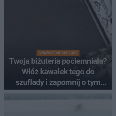
SPRAWDZONE SPOSOBY
Twoja biżuteria pociemniała?
Włóż kawałek tego do
szuflady i zapomnij o tym
problemie. Sposób na
pociemniałą biżuterię