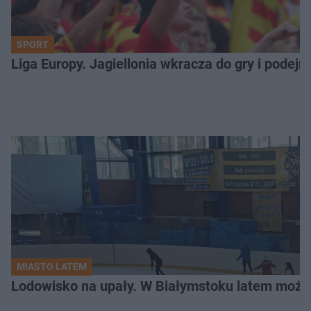
SPORT
Liga Europy. Jagiellonia wkracza do gry i podej
MIASTO LATEM
Lodowisko na upały. W Białymstoku latem możn