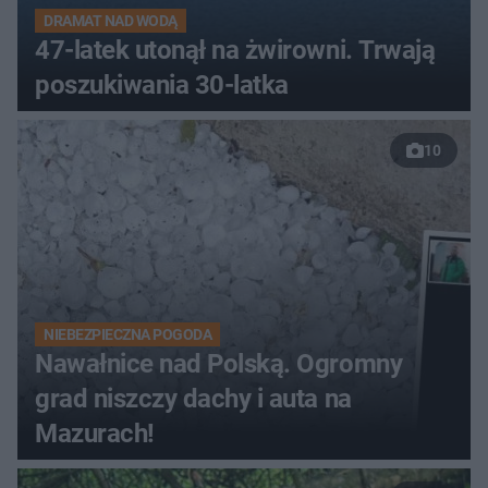
DRAMAT NAD WODĄ
47-latek utonął na żwirowni. Trwają
poszukiwania 30-latka
10
NIEBEZPIECZNA POGODA
Nawałnice nad Polską. Ogromny
grad niszczy dachy i auta na
Mazurach!