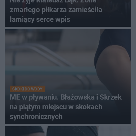
Nie żyje Mateusz Bąk. Żona
zmarłego piłkarza zamieściła
łamiący serce wpis
SKOKI DO WODY
ME w pływaniu. Błażowska i Skrzek
na piątym miejscu w skokach
synchronicznych