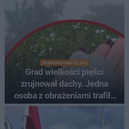
NAWAŁNICA NAD POLSKĄ
Grad wielkości pięści
zrujnował dachy. Jedna
osoba z obrażeniami trafiła
do szpitala