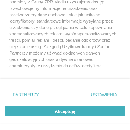
podmioty z Grupy ZPR Media uzyskujemy dostęp i
rozpowszechniany lub dalej rozpowszechniany w jakikolwiek sposób (w
tym także elektroniczny lub mechaniczny) na jakimkolwiek polu
przechowujemy informacje na urządzeniu oraz
eksploatacji w jakiejkolwiek formie, włącznie z umieszczaniem w
przetwarzamy dane osobowe, takie jak unikalne
Internecie bez pisemnej zgody właściciela praw. Jakiekolwiek użycie lub
identyfikatory, standardowe informacje wysyłane przez
wykorzystanie utworów w całości lub w części z naruszeniem prawa,
tzn. bez właściwej zgody, jest zabronione pod groźbą kary i może być
urządzenie czy dane przeglądania w celu zapewniania
ścigane prawnie.
spersonalizowanych reklam, wybór spersonalizowanych
treści, pomiar reklam i treści, badanie odbiorców oraz
ulepszanie usług. Za zgodą Użytkownika my i Zaufani
Partnerzy możemy używać dokładnych danych
geolokalizacyjnych oraz aktywnie skanować
charakterystykę urządzenia do celów identyfikacji.
Ponieważ cenimy Twoją prywatność, prosimy o zgodę na
O nas
korzystanie z tych technologii poprzez kliknięcie
Informacje prawne
„Akceptuję”. Zgoda jest dobrowolna i zawsze możesz ją
zmienić/wycofać klikając przycisk ustawień prywatności
PARTNERZY
USTAWIENIA
Nasze serwisy
znajdujący się w lewym dolnym rogu strony
. Niektóre
rodzaje przetwarzania danych nie wymagają zgody
© 2026 Grupa ZPR Media
Akceptuję
użytkownika, ale masz prawo sprzeciwić się takiemu
przetwarzaniu. Preferencje będą miały zastosowanie tylko
na tej witrynie.