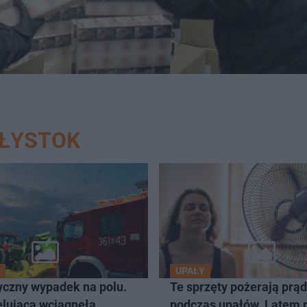
AŁYSTOK
UPAŁY
czny wypadek na polu.
Te sprzęty pożerają prąd
elująca wciągnęła
podczas upałów. Latem 