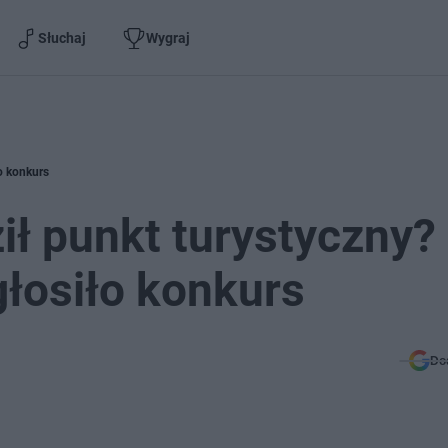
Słuchaj
Wygraj
o konkurs
ił punkt turystyczny?
głosiło konkurs
Do