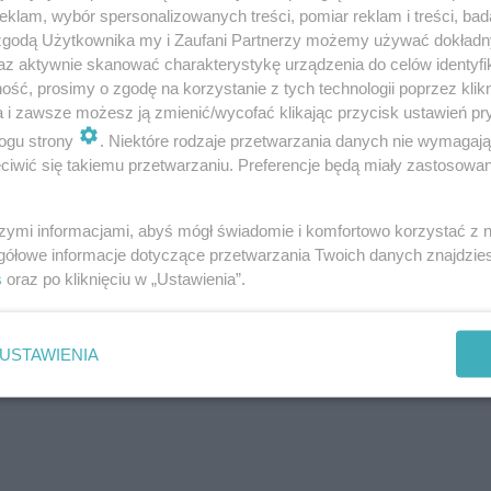
klam, wybór spersonalizowanych treści, pomiar reklam i treści, bad
 zgodą Użytkownika my i Zaufani Partnerzy możemy używać dokład
az aktywnie skanować charakterystykę urządzenia do celów identyfi
ść, prosimy o zgodę na korzystanie z tych technologii poprzez klikn
a i zawsze możesz ją zmienić/wycofać klikając przycisk ustawień pr
ogu strony
. Niektóre rodzaje przetwarzania danych nie wymagaj
iwić się takiemu przetwarzaniu. Preferencje będą miały zastosowanie
szymi informacjami, abyś mógł świadomie i komfortowo korzystać z
gółowe informacje dotyczące przetwarzania Twoich danych znajdzi
s
oraz po kliknięciu w „Ustawienia”.
USTAWIENIA