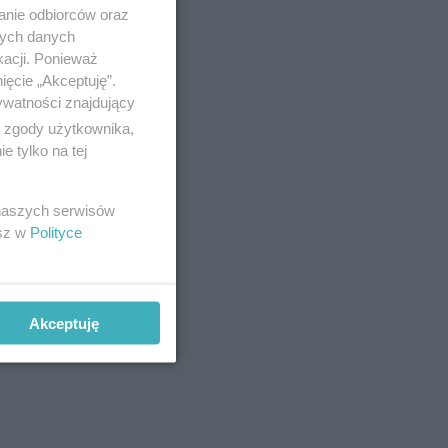
anie odbiorców oraz
nych danych
kacji. Ponieważ
ięcie „Akceptuję”.
ywatności znajdujący
ą zgody użytkownika,
 tylko na tej
 naszych serwisów
esz w
Polityce
Akceptuję