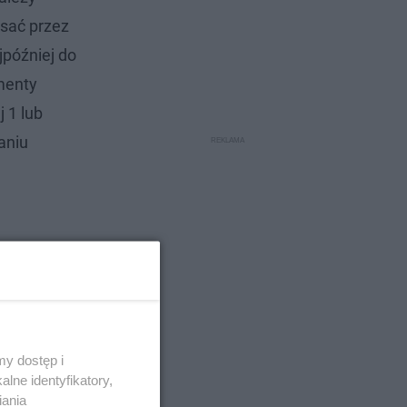
isać przez
jpóźniej do
umenty
 1 lub
aniu
y dostęp i
lne identyfikatory,
iania