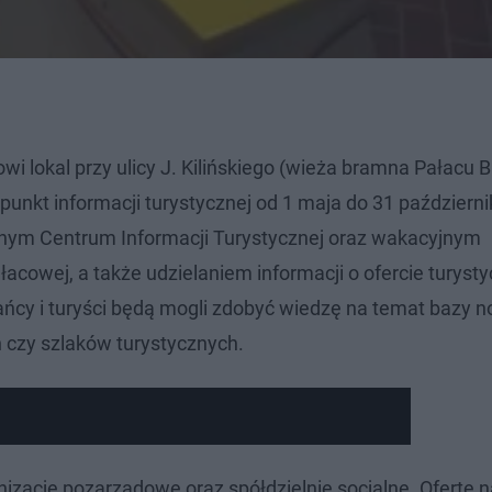
lokal przy ulicy J. Kilińskiego (wieża bramna Pałacu Br
unkt informacji turystycznej od 1 maja do 31 październi
nym Centrum Informacji Turystycznej oraz wakacyjnym
owej, a także udzielaniem informacji o ofercie turysty
ńcy i turyści będą mogli zdobyć wiedzę na temat bazy n
h czy szlaków turystycznych.
izacje pozarządowe oraz spółdzielnie socjalne. Ofertę n