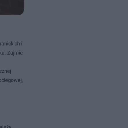
anickich i
ka. Zajmie
cznej
oclegowej,
ależy