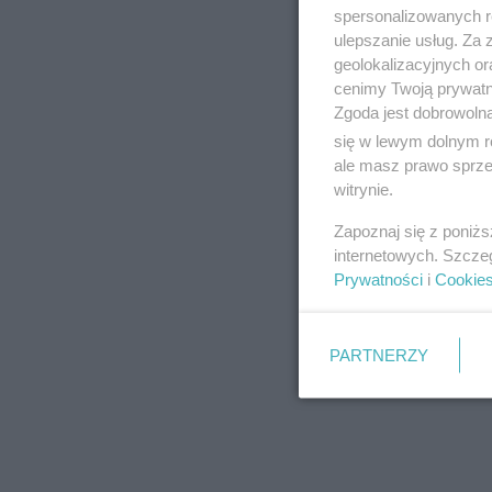
spersonalizowanych re
ulepszanie usług. Za
geolokalizacyjnych or
cenimy Twoją prywatno
Zgoda jest dobrowoln
się w lewym dolnym r
ale masz prawo sprzec
witrynie.
Zapoznaj się z poniż
internetowych. Szcze
Prywatności
i
Cookie
PARTNERZY