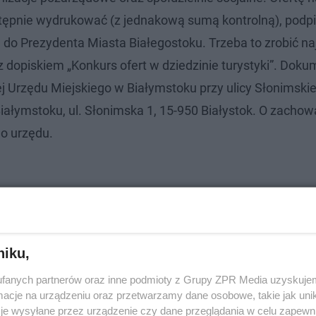
stępnie wydrukować (z jednakową sumą kontrolną), podp
 do Prezydenta Miasta Białegostoku. Trzeba to zrobić na
 z dopiskiem „Konkurs ofert w dziedzinie turystyki”. Dok
 Urzędu Miejskiego w Białymstoku przy ulicy Słonimskiej
iałymstoku, ul. Słonimska 1, 15-950 Białystok. O zachow
o urzędu.
niku,
fanych partnerów oraz inne podmioty z Grupy ZPR Media uzyskujem
cje na urządzeniu oraz przetwarzamy dane osobowe, takie jak unika
je wysyłane przez urządzenie czy dane przeglądania w celu zapewn