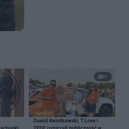
21
IMPREZY
Dawid Kwiatkowski, T.Love i
rachunki
TEDE rozgrzali publiczność w