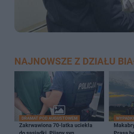
NAJNOWSZE Z DZIAŁU BI
DRAMAT POD AUGUSTOWEM
WYPADKI
Zakrwawiona 70-latka uciekła
Makabry
do sąsiadki. Pijany syn
Prasa b