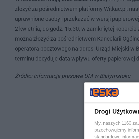
złożyć za pośrednictwem platformy Witkac.pl, na
uprawnione osoby i przekazać w wersji papierowej
2 kwietnia, do godz. 15.30, w zamkniętej kopercie
można złożyć za pośrednictwem Kancelarii Ogólnej
operatora pocztowego na adres: Urząd Miejski w B
terminu decyduje data wpływu oferty papierowej d
Źródło: Informacje prasowe UM w Białymstoku
Drogi Użytkow
My, naszych 1160 zau
przechowujemy informa
standardowe informac