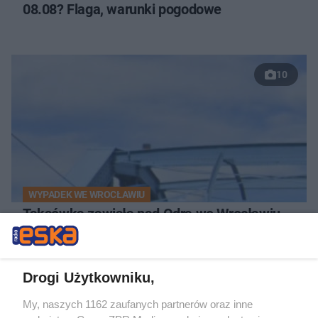
08.08? Flaga, warunki pogodowe
10
WYPADEK WE WROCŁAWIU
Taksówka zawisła nad Odrą we Wrocławiu.
Pojazd z pasażerami o mało nie runął do
rzeki
Drogi Użytkowniku,
NAJNOWSZE NEWSY:
My, naszych 1162 zaufanych partnerów oraz inne