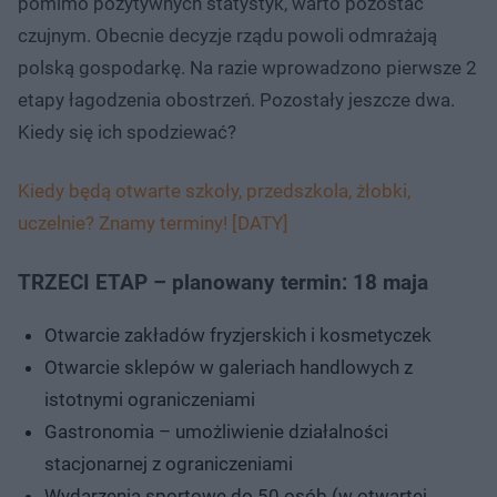
pomimo pozytywnych statystyk, warto pozostać
czujnym. Obecnie decyzje rządu powoli odmrażają
polską gospodarkę. Na razie wprowadzono pierwsze 2
etapy łagodzenia obostrzeń. Pozostały jeszcze dwa.
Kiedy się ich spodziewać?
Kiedy będą otwarte szkoły, przedszkola, żłobki,
uczelnie? Znamy terminy! [DATY]
TRZECI ETAP – planowany termin: 18 maja
Otwarcie zakładów fryzjerskich i kosmetyczek
Otwarcie sklepów w galeriach handlowych z
istotnymi ograniczeniami
Gastronomia – umożliwienie działalności
stacjonarnej z ograniczeniami
Wydarzenia sportowe do 50 osób (w otwartej