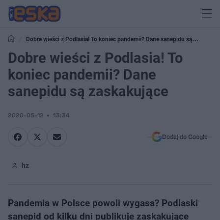
Dobre wieści z Podlasia! To koniec pandemii? Dane sanepidu są
zaskakujące
Dobre wieści z Podlasia! To
koniec pandemii? Dane
sanepidu są zaskakujące
2020-05-12
13:34
Dodaj do Google
hz
Pandemia w Polsce powoli wygasa? Podlaski
sanepid od kilku dni publikuje zaskakujące