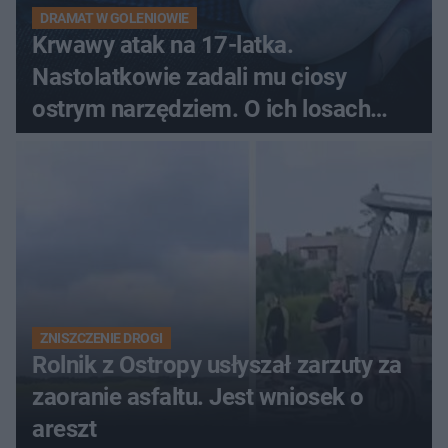
DRAMAT W GOLENIOWIE
Krwawy atak na 17-latka.
Nastolatkowie zadali mu ciosy
ostrym narzędziem. O ich losach
zdecyduje sąd rodzinny
ZNISZCZENIE DROGI
Rolnik z Ostropy usłyszał zarzuty za
zaoranie asfaltu. Jest wniosek o
areszt