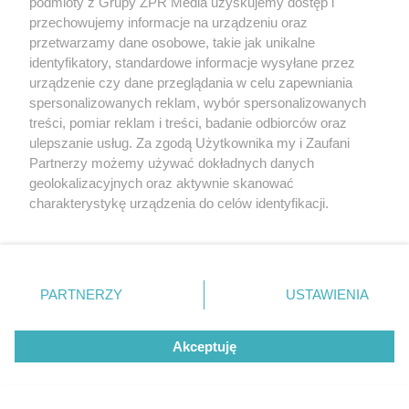
podmioty z Grupy ZPR Media uzyskujemy dostęp i
przechowujemy informacje na urządzeniu oraz
przetwarzamy dane osobowe, takie jak unikalne
identyfikatory, standardowe informacje wysyłane przez
urządzenie czy dane przeglądania w celu zapewniania
spersonalizowanych reklam, wybór spersonalizowanych
treści, pomiar reklam i treści, badanie odbiorców oraz
ulepszanie usług. Za zgodą Użytkownika my i Zaufani
Partnerzy możemy używać dokładnych danych
geolokalizacyjnych oraz aktywnie skanować
charakterystykę urządzenia do celów identyfikacji.
DZIENNIKARSTWO SPORTOWE
Ponieważ cenimy Twoją prywatność, prosimy o zgodę na
Zmarł Włodzimierz Rezner.
korzystanie z tych technologii poprzez kliknięcie
„Akceptuję”. Zgoda jest dobrowolna i zawsze możesz ją
Legendarny głos kolarstwa
zmienić/wycofać klikając przycisk ustawień prywatności
PARTNERZY
USTAWIENIA
znajdujący się w lewym dolnym rogu strony
. Niektóre
odszedł po ciężkiej chorobie
rodzaje przetwarzania danych nie wymagają zgody
Akceptuję
użytkownika, ale masz prawo sprzeciwić się takiemu
przetwarzaniu. Preferencje będą miały zastosowanie tylko
na tej witrynie.