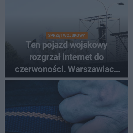
SPRZĘT WOJSKOWY
Ten pojazd wojskowy
rozgrzał internet do
czerwoności. Warszawiacy
pytali, czy to Mad Max!