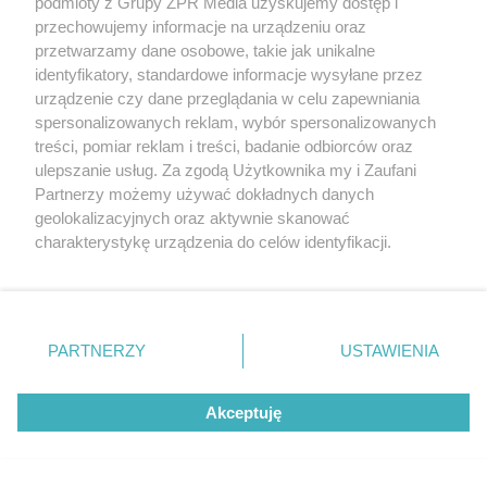
podmioty z Grupy ZPR Media uzyskujemy dostęp i
Ksiądz na pogrzebie Fabianka: „Słońce
przechowujemy informacje na urządzeniu oraz
przetwarzamy dane osobowe, takie jak unikalne
zachodzi w sam poranek”
identyfikatory, standardowe informacje wysyłane przez
urządzenie czy dane przeglądania w celu zapewniania
spersonalizowanych reklam, wybór spersonalizowanych
NAJNOWSZE NEWSY:
treści, pomiar reklam i treści, badanie odbiorców oraz
ulepszanie usług. Za zgodą Użytkownika my i Zaufani
Partnerzy możemy używać dokładnych danych
geolokalizacyjnych oraz aktywnie skanować
charakterystykę urządzenia do celów identyfikacji.
Ponieważ cenimy Twoją prywatność, prosimy o zgodę na
korzystanie z tych technologii poprzez kliknięcie
„Akceptuję”. Zgoda jest dobrowolna i zawsze możesz ją
zmienić/wycofać klikając przycisk ustawień prywatności
PARTNERZY
USTAWIENIA
znajdujący się w lewym dolnym rogu strony
. Niektóre
rodzaje przetwarzania danych nie wymagają zgody
Akceptuję
użytkownika, ale masz prawo sprzeciwić się takiemu
TENIS
przetwarzaniu. Preferencje będą miały zastosowanie tylko
Iga Świątek wygrywa w
na tej witrynie.