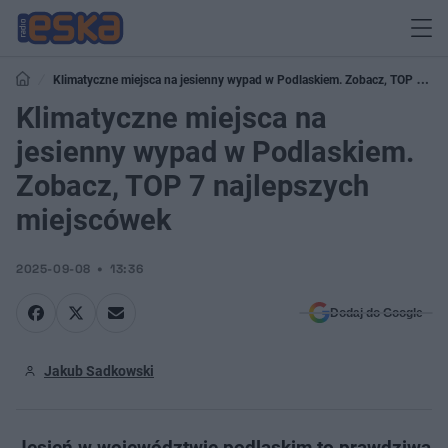
Klimatyczne miejsca na jesienny wypad w Podlaskiem. Zobacz, TOP 7
najlepszych miejscówek
Klimatyczne miejsca na
jesienny wypad w Podlaskiem.
Zobacz, TOP 7 najlepszych
miejscówek
2025-09-08
13:36
Dodaj do Google
Jakub Sadkowski
Jesień w województwie podlaskim to prawdziwa