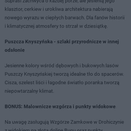
Supraśl zachwyca o każdej porze, ale jesienią jego
klasztor, cerkiew i urokliwa architektura nabierają
nowego wyrazu w ciepłych barwach. Dla fanów historii
i klimatycznej atmosfery to strzał w dziesiątkę.
Puszcza Knyszyńska - szlaki przyrodnicze w innej
odsłonie
Jesienne kolory wśród dębowych i bukowych lasów
Puszczy Knyszyńskiej tworzą idealne tło do spacerów.
Cisza, szelest liści i łagodne światło poranka tworzą
niepowtarzalny klimat.
BONUS: Malownicze wzgórza i punkty widokowe
Na uwagę zasługują Wzgórze Zamkowe w Drohiczynie
z widokiem na złotą dolinę Bugu oraz punkty