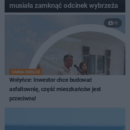
musiała zamknąć odcinek wybrzeża
15
GMINA SIEDLCE
Wołyńce: Inwestor chce budować
asfaltownię, część mieszkańców jest
przeciwna!