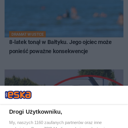
DRAMAT W USTCE
8-latek tonął w Bałtyku. Jego ojciec może
ponieść poważne konsekwencje
Drogi Użytkowniku,
My, naszych 1160 zaufanych partnerów oraz inne
TRAGEDIA NA ŚLĄSKU