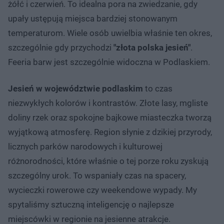
żółć i czerwień. To idealna pora na zwiedzanie, gdy
upały ustępują miejsca bardziej stonowanym
temperaturom. Wiele osób uwielbia właśnie ten okres,
szczególnie gdy przychodzi
"złota polska jesień"
.
Feeria barw jest szczególnie widoczna w Podlaskiem.
Jesień w województwie podlaskim
to czas
niezwykłych kolorów i kontrastów. Złote lasy, mgliste
doliny rzek oraz spokojne bajkowe miasteczka tworzą
wyjątkową atmosferę. Region słynie z dzikiej przyrody,
licznych parków narodowych i kulturowej
różnorodności, które właśnie o tej porze roku zyskują
szczególny urok. To wspaniały czas na spacery,
wycieczki rowerowe czy weekendowe wypady. My
spytaliśmy sztuczną inteligencję o najlepsze
miejscówki w regionie na jesienne atrakcje.