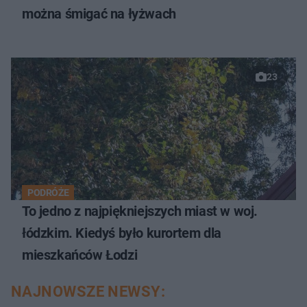
można śmigać na łyżwach
23
PODRÓŻE
To jedno z najpiękniejszych miast w woj.
łódzkim. Kiedyś było kurortem dla
mieszkańców Łodzi
NAJNOWSZE NEWSY: