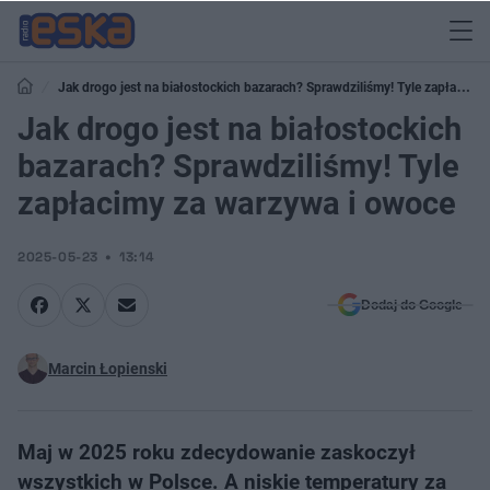
Jak drogo jest na białostockich bazarach? Sprawdziliśmy! Tyle zapłacimy
za warzywa i owoce
Jak drogo jest na białostockich
bazarach? Sprawdziliśmy! Tyle
zapłacimy za warzywa i owoce
2025-05-23
13:14
Dodaj do Google
Marcin Łopienski
Maj w 2025 roku zdecydowanie zaskoczył
wszystkich w Polsce. A niskie temperatury za