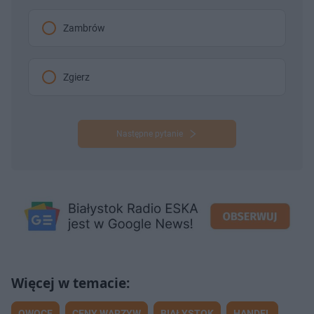
Zambrów
Zgierz
Następne pytanie
OWOCE
CENY WARZYW
BIAŁYSTOK
HANDEL