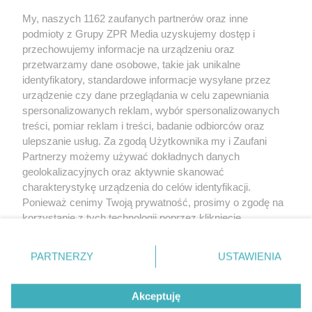
My, naszych 1162 zaufanych partnerów oraz inne
Żaden utwór zamieszczony w serwisie nie może być powielany i
podmioty z Grupy ZPR Media uzyskujemy dostęp i
rozpowszechniany lub dalej rozpowszechniany w jakikolwiek sposób (w
tym także elektroniczny lub mechaniczny) na jakimkolwiek polu
przechowujemy informacje na urządzeniu oraz
eksploatacji w jakiejkolwiek formie, włącznie z umieszczaniem w Internecie
przetwarzamy dane osobowe, takie jak unikalne
bez pisemnej zgody właściciela praw. Jakiekolwiek użycie lub
identyfikatory, standardowe informacje wysyłane przez
wykorzystanie utworów w całości lub w części z naruszeniem prawa, tzn.
bez właściwej zgody, jest zabronione pod groźbą kary i może być ścigane
urządzenie czy dane przeglądania w celu zapewniania
prawnie.
spersonalizowanych reklam, wybór spersonalizowanych
treści, pomiar reklam i treści, badanie odbiorców oraz
ulepszanie usług. Za zgodą Użytkownika my i Zaufani
Partnerzy możemy używać dokładnych danych
geolokalizacyjnych oraz aktywnie skanować
charakterystykę urządzenia do celów identyfikacji.
Ponieważ cenimy Twoją prywatność, prosimy o zgodę na
O nas
korzystanie z tych technologii poprzez kliknięcie
Informacje prawne
„Akceptuję”. Zgoda jest dobrowolna i zawsze możesz ją
zmienić/wycofać klikając przycisk ustawień prywatności
Nasze serwisy
PARTNERZY
USTAWIENIA
znajdujący się w lewym dolnym rogu strony
. Niektóre
rodzaje przetwarzania danych nie wymagają zgody
© 2026 Grupa ZPR Media
Akceptuję
użytkownika, ale masz prawo sprzeciwić się takiemu
przetwarzaniu. Preferencje będą miały zastosowanie tylko