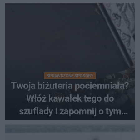
SPRAWDZONE SPOSOBY
Twoja biżuteria pociemniała?
Włóż kawałek tego do
szuflady i zapomnij o tym
problemie. Sposób na
pociemniałą biżuterię