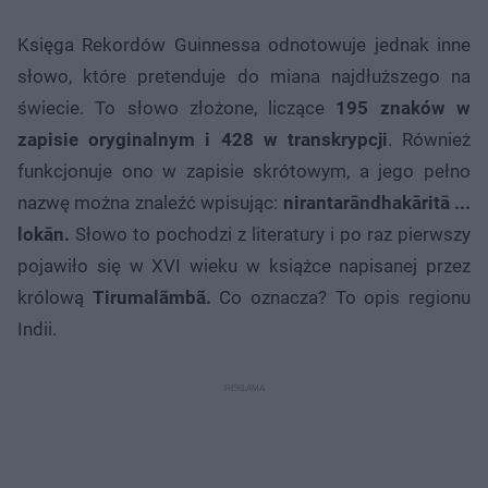
Księga Rekordów Guinnessa odnotowuje jednak inne
słowo, które pretenduje do miana najdłuższego na
świecie. To słowo złożone, liczące
195 znaków w
zapisie oryginalnym i 428 w transkrypcji
. Również
funkcjonuje ono w zapisie skrótowym, a jego pełno
nazwę można znaleźć wpisując:
nirantarāndhakāritā ...
lokān.
Słowo to pochodzi z literatury i po raz pierwszy
pojawiło się w XVI wieku w książce napisanej przez
królową
Tirumalãmbã.
Co oznacza? To opis regionu
Indii.