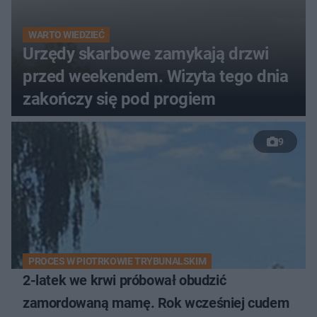
WARTO WIEDZIEĆ
Urzędy skarbowe zamykają drzwi
przed weekendem. Wizyta tego dnia
zakończy się pod progiem
9
PROCES W PIOTRKOWIE TRYBUNALSKIM
2-latek we krwi próbował obudzić
zamordowaną mamę. Rok wcześniej cudem