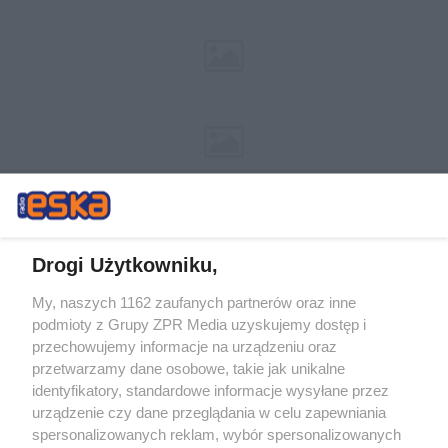
Drogi Użytkowniku,
My, naszych 1162 zaufanych partnerów oraz inne
Żaden utwór zamieszczony w serwisie nie może być powielany i
podmioty z Grupy ZPR Media uzyskujemy dostęp i
rozpowszechniany lub dalej rozpowszechniany w jakikolwiek sposób (w
przechowujemy informacje na urządzeniu oraz
tym także elektroniczny lub mechaniczny) na jakimkolwiek polu
eksploatacji w jakiejkolwiek formie, włącznie z umieszczaniem w
przetwarzamy dane osobowe, takie jak unikalne
Internecie bez pisemnej zgody właściciela praw. Jakiekolwiek użycie lub
identyfikatory, standardowe informacje wysyłane przez
wykorzystanie utworów w całości lub w części z naruszeniem prawa,
tzn. bez właściwej zgody, jest zabronione pod groźbą kary i może być
urządzenie czy dane przeglądania w celu zapewniania
ścigane prawnie.
spersonalizowanych reklam, wybór spersonalizowanych