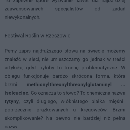
To zapewne spore wyzwanie nawet dla najbardziej
zaawansowanych specjalistów od zadań
niewykonalnych.
Festiwal Roślin w Rzeszowie
Pełny zapis najdłuższego słowa na świecie możemy
znaleźć w sieci, nie umieszczamy go jednak w treści
artykułu, gdyż byłoby to trochę problematyczne. W
obiegu funkcjonuje bardzo skrócona forma, która
brzmi
methionylthreonylthreonylglutaminyl ...
isoleucine.
Co oznacza to słowo? To chemiczna nazwa
tytyny,
czyli długiego, włóknistego białka mięśni
poprzecznie prążkowanych u kręgowców. Brzmi
skomplikowanie? Na pewno nie bardziej niż pełna
nazwa.