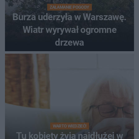
ZAŁAMANIE POGODY
Burza uderzyła w Warszawę.
Wiatr wyrywał ogromne
drzewa
WARTO WIEDZIEĆ!
Tu kobiety żyją najdłużej w