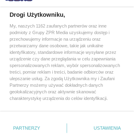
Drogi Użytkowniku,
My, naszych 1162 zaufanych partnerów oraz inne
Żaden utwór zamieszczony w serwisie nie może być powielany i
podmioty z Grupy ZPR Media uzyskujemy dostęp i
rozpowszechniany lub dalej rozpowszechniany w jakikolwiek sposób (w
przechowujemy informacje na urządzeniu oraz
tym także elektroniczny lub mechaniczny) na jakimkolwiek polu
eksploatacji w jakiejkolwiek formie, włącznie z umieszczaniem w
przetwarzamy dane osobowe, takie jak unikalne
Internecie bez pisemnej zgody właściciela praw. Jakiekolwiek użycie lub
identyfikatory, standardowe informacje wysyłane przez
wykorzystanie utworów w całości lub w części z naruszeniem prawa,
tzn. bez właściwej zgody, jest zabronione pod groźbą kary i może być
urządzenie czy dane przeglądania w celu zapewniania
ścigane prawnie.
spersonalizowanych reklam, wybór spersonalizowanych
treści, pomiar reklam i treści, badanie odbiorców oraz
ulepszanie usług. Za zgodą Użytkownika my i Zaufani
Partnerzy możemy używać dokładnych danych
geolokalizacyjnych oraz aktywnie skanować
charakterystykę urządzenia do celów identyfikacji.
Ponieważ cenimy Twoją prywatność, prosimy o zgodę na
O nas
korzystanie z tych technologii poprzez kliknięcie
Informacje prawne
„Akceptuję”. Zgoda jest dobrowolna i zawsze możesz ją
zmienić/wycofać klikając przycisk ustawień prywatności
PARTNERZY
USTAWIENIA
Nasze serwisy
znajdujący się w lewym dolnym rogu strony
. Niektóre