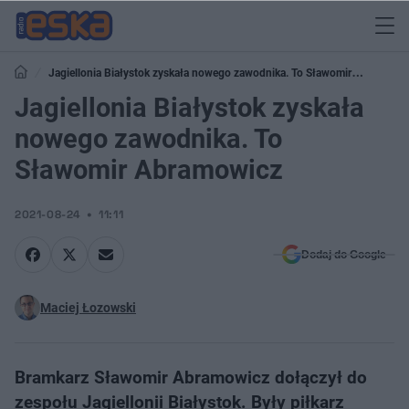
Jagiellonia Białystok zyskała nowego zawodnika. To Sławomir
Abramowicz
Jagiellonia Białystok zyskała
nowego zawodnika. To
Sławomir Abramowicz
2021-08-24
11:11
Dodaj do Google
Maciej Łozowski
Bramkarz Sławomir Abramowicz dołączył do
zespołu Jagiellonii Białystok. Były piłkarz