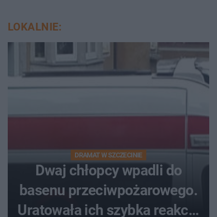
LOKALNIE:
DRAMAT W SZCZECINIE
Dwaj chłopcy wpadli do
basenu przeciwpożarowego.
Uratowała ich szybka reakcja