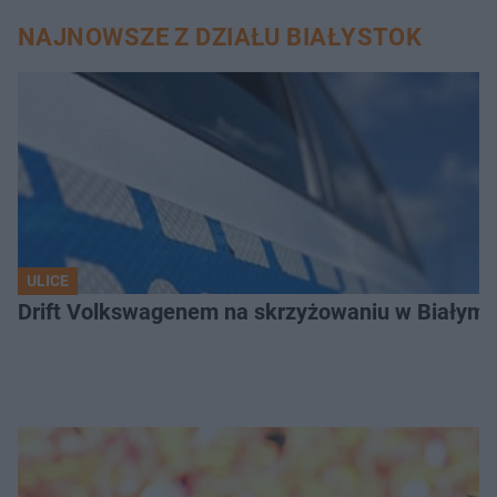
NAJNOWSZE Z DZIAŁU BIAŁYSTOK
ULICE
Drift Volkswagenem na skrzyżowaniu w Białyms