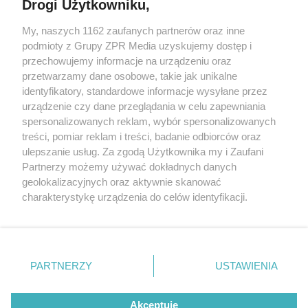
Drogi Użytkowniku,
My, naszych 1162 zaufanych partnerów oraz inne
Żaden utwór zamieszczony w serwisie nie może być powielany i
podmioty z Grupy ZPR Media uzyskujemy dostęp i
rozpowszechniany lub dalej rozpowszechniany w jakikolwiek sposób (w
przechowujemy informacje na urządzeniu oraz
tym także elektroniczny lub mechaniczny) na jakimkolwiek polu
eksploatacji w jakiejkolwiek formie, włącznie z umieszczaniem w
przetwarzamy dane osobowe, takie jak unikalne
Internecie bez pisemnej zgody właściciela praw. Jakiekolwiek użycie lub
identyfikatory, standardowe informacje wysyłane przez
wykorzystanie utworów w całości lub w części z naruszeniem prawa,
tzn. bez właściwej zgody, jest zabronione pod groźbą kary i może być
urządzenie czy dane przeglądania w celu zapewniania
ścigane prawnie.
spersonalizowanych reklam, wybór spersonalizowanych
treści, pomiar reklam i treści, badanie odbiorców oraz
ulepszanie usług. Za zgodą Użytkownika my i Zaufani
Partnerzy możemy używać dokładnych danych
geolokalizacyjnych oraz aktywnie skanować
charakterystykę urządzenia do celów identyfikacji.
Ponieważ cenimy Twoją prywatność, prosimy o zgodę na
O nas
korzystanie z tych technologii poprzez kliknięcie
Informacje prawne
„Akceptuję”. Zgoda jest dobrowolna i zawsze możesz ją
zmienić/wycofać klikając przycisk ustawień prywatności
PARTNERZY
USTAWIENIA
Nasze serwisy
znajdujący się w lewym dolnym rogu strony
. Niektóre
rodzaje przetwarzania danych nie wymagają zgody
© 2026 Grupa ZPR Media
Akceptuję
użytkownika, ale masz prawo sprzeciwić się takiemu