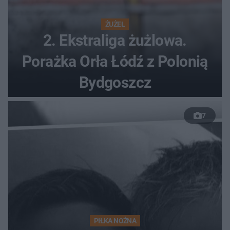
ŻUŻEL
2. Ekstraliga żużlowa.
Porażka Orła Łódź z Polonią
Bydgoszcz
7
PIŁKA NOŻNA