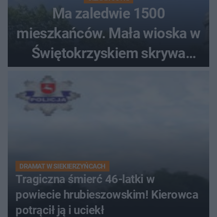
Ma zaledwie 1500
mieszkańców. Mała wioska w
Świętokrzyskiem skrywa
zabytki, bywał tu nawet król
DRAMAT W SIEKIERZYŃCACH
Tragiczna śmierć 46-latki w
powiecie hrubieszowskim! Kierowca
potrącił ją i uciekł